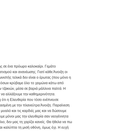
 της σε ένα πρόωρο καλοκαίρι. Γεμάτο
ισμού και ανανέωσης. Γιατί κάθε Άνοιξη οι
νιστής τελικά δεν είναι ο έρωτας (που μόνο η
ων όσων κρύβαμε όλο το χειμώνα κάτω από
ν τζακιών, μέσα σε βαριά μάλλινα παλτά. Η
ε να αλλάξουμε την καθημερινότητα.
 ότι η Ελευθερία που τόσο ενέπνευσε
φασμένη με την πλανεύτρα Άνοιξη. Παραίνεση
 μυαλό και τις καρδιές μας και να δώσουμε
υμε μόνοι μας την ελευθερία σαν νεογέννητα
λιο, δεν μας τη χαρίζει κανείς. Θα ήθελα να πω
αι καλύπτει τη μισή οθόνη, όμως όχι. Η ευχή