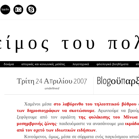
είμος του πο
δοκίμια
ιστορικές και κοινωνικές μελέτες
λογοτεχνικά
φιλολογικά βοηθήματα
επ
Blogοϋπαρ
Τρίτη 24 Απριλίου 2007
undefined
Χαμένοι μέσα
στο λαβύρινθο του τηλεοπτικού βόθρου
α
των δημοσιογράφων να σκοτώσουμε
. Αγωνιούμε να βρού
ξεφύγουμε από τον εφιάλτη
της φυλάκισης του Μίνωα
μεσημβρινής ζώνης
· παιδευόμαστε να ανασάνουμε μια
ικμάδα
από τον οχετό των ιδιωτικών ειδήσεων
.
Κινούμενοι
, όμως,
μέσα σε σύρματα ενός παγκόσμιου ιστο