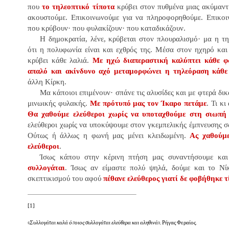
που
το τηλεοπτικό τίποτα
κρύβει στον πυθμένα μιας ακύμαντ
ακουστούμε. Επικοινωνούμε για να πληροφορηθούμε. Επικοι
που κρύβουν· που φυλακίζουν· που καταδικάζουν.
Η δημοκρατία, λένε, κρύβεται στον πλουραλισμό· μα η τη
ότι η πολυφωνία είναι και εχθρός της. Μέσα στον ηχηρό κα
κρύβει κάθε λαλιά.
Με ηχώ διαπεραστική καλύπτει κάθε φ
απαλό και ακίνδυνο αχό μεταμορφώνει η τηλεόραση κάθε
άλλη Κίρκη
.
Μα κάποιοι επιμένουν· σπάνε τις αλυσίδες και με φτερά δικ
μινωικής φυλακής.
Με πρότυπό μας τον Ίκαρο πετάμε
. Τι κ
Θα χαθούμε ελεύθεροι χωρίς να υποταχθούμε στη σιωπή 
ελεύθεροι χωρίς να υποκύψουμε στον γκεμπελικής έμπνευσης σ
Ούτως ή άλλως η φωνή μας μένει κλειδωμένη.
Ας χαθούμε
ελεύθεροι
.
Ίσως κάπου στην κέρινη πτήση μας συναντήσουμε κα
συλλογάται
. Ίσως αν είμαστε πολύ ψηλά, δούμε και το Νί
σκεπτικισμού του αφού
πέθανε ελεύθερος γιατί δε φοβήθηκε τ
[1]
«
Συλλογάται καλά όποιος συλλογάται ελεύθερα και αληθινά
», Ρήγας Φεραίος.