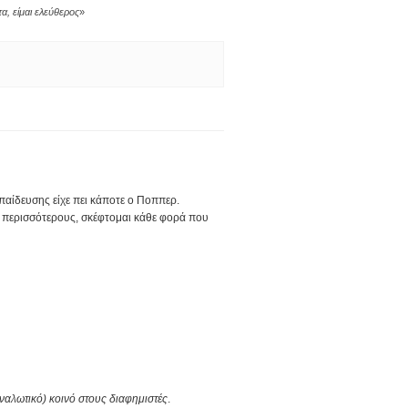
τα
,
είμαι ελεύθερος
»
κπαίδευσης είχε πει κάποτε ο Ποππερ.
ί περισσότερους, σκέφτομαι κάθε φορά που
ναλωτικό) κοινό στους διαφημιστές
.