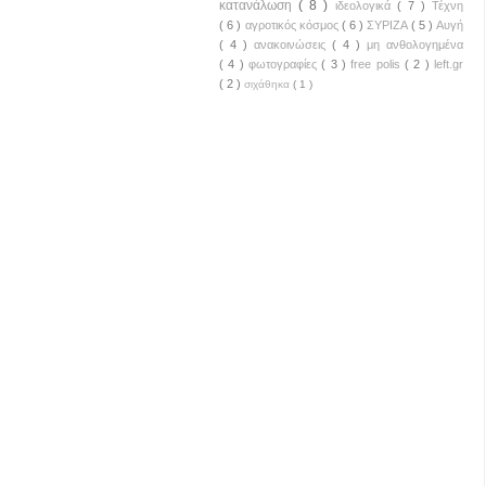
κατανάλωση
( 8 )
ιδεολογικά
( 7 )
Τέχνη
( 6 )
αγροτικός κόσμος
( 6 )
ΣΥΡΙΖΑ
( 5 )
Αυγή
( 4 )
ανακοινώσεις
( 4 )
μη ανθολογημένα
( 4 )
φωτογραφίες
( 3 )
free polis
( 2 )
left.gr
( 2 )
σιχάθηκα
( 1 )