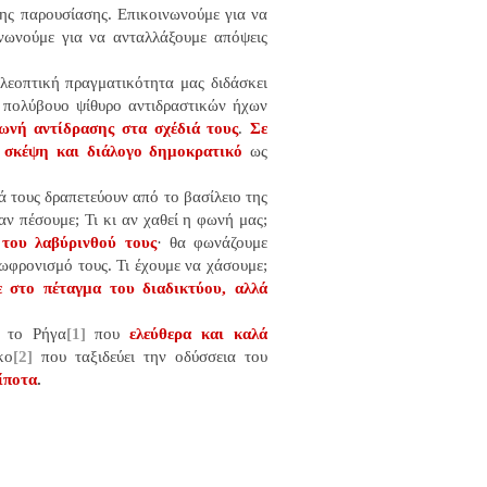
ης παρουσίασης. Επικοινωνούμε για να
νωνούμε για να ανταλλάξουμε απόψεις
λεοπτική πραγματικότητα μας διδάσκει
ι πολύβουο ψίθυρο αντιδραστικών ήχων
ωνή αντίδρασης στα σχέδιά τους
.
Σε
 σκέψη και διάλογο δημοκρατικό
ως
ά τους δραπετεύουν από το βασίλειο της
ι αν πέσουμε; Τι κι αν χαθεί η φωνή μας;
του λαβύρινθού τους
·
θα φωνάζουμε
ωφρονισμό τους. Τι έχουμε να χάσουμε;
 στο πέταγμα του διαδικτύου, αλλά
ι το Ρήγα
[1]
που
ελεύθερα και καλά
κο
[2]
που ταξιδεύει την οδύσσεια του
ίποτα
.