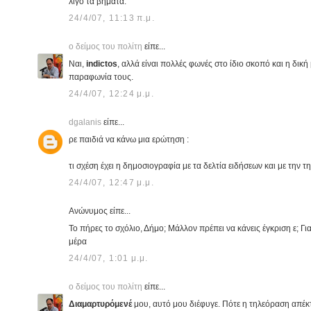
λίγο τα βήματα.
24/4/07, 11:13 π.μ.
ο δείμος του πολίτη
είπε...
Ναι,
indictos
, αλλά είναι πολλές φωνές στο ίδιο σκοπό και η δικ
παραφωνία τους.
24/4/07, 12:24 μ.μ.
dgalanis
είπε...
ρε παιδιά να κάνω μια ερώτηση :
τι σχέση έχει η δημοσιογραφία με τα δελτία ειδήσεων και με την 
24/4/07, 12:47 μ.μ.
Ανώνυμος είπε...
Το πήρες το σχόλιο, Δήμο; Μάλλον πρέπει να κάνεις έγκριση ε; Για
μέρα
24/4/07, 1:01 μ.μ.
ο δείμος του πολίτη
είπε...
Διαμαρτυρόμενέ
μου, αυτό μου διέφυγε. Πότε η τηλεόραση απέκ