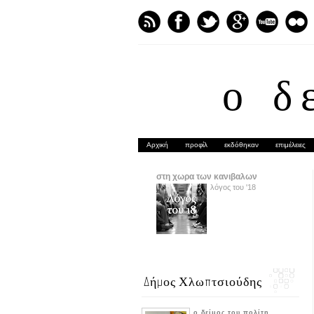
ο δ
Αρχική
προφίλ
εκδόθηκαν
επιμέλειες
στη χωρα των κανιβαλων
λόγος του '18
Δήμος Χλωπτσιούδης
ο δείμος του πολίτη