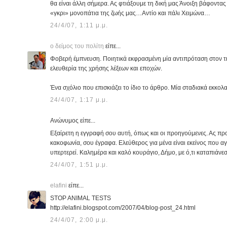
θα είναι άλλη σήμερα. Ας φτιάξουμε τη δική μας Άνοιξη βάφοντας
«γκρι» μονοπάτια της ζωής μας…Αντίο και πάλι Χειμώνα…
24/4/07, 1:11 μ.μ.
ο δείμος του πολίτη
είπε...
Φοβερή έμπνευση. Ποιητικά εκφρασμένη μία αντιπρόταση στον τ
ελευθερία της χρήσης λέξεων και εποχών.
Ένα σχόλιο που επισκιάζει το ίδιο το άρθρο. Μία σταδιακά εκκολ
24/4/07, 1:17 μ.μ.
Ανώνυμος είπε...
Εξαίρετη η εγγραφή σου αυτή, όπως και οι προηγούμενες. Ας πρ
κακοφωνία, σου έγραφα. Ελεύθερος για μένα είναι εκείνος που αγ
υπερτερεί. Καλημέρα και καλό κουράγιο, Δήμο, με ό,τι καταπιάνεσ
24/4/07, 1:51 μ.μ.
elafini
είπε...
STOP ANIMAL TESTS
http://elafini.blogspot.com/2007/04/blog-post_24.html
24/4/07, 2:00 μ.μ.