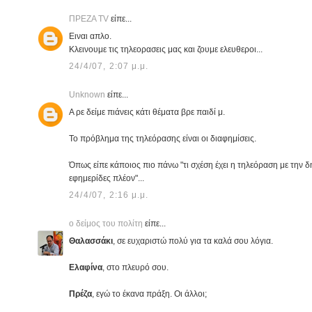
ΠΡΕΖΑ TV
είπε...
Ειναι απλο.
Κλεινουμε τις τηλεορασεις μας και ζουμε ελευθεροι...
24/4/07, 2:07 μ.μ.
Unknown
είπε...
Α ρε δείμε πιάνεις κάτι θέματα βρε παιδί μ.
Το πρόβλημα της τηλεόρασης είναι οι διαφημίσεις.
Όπως είπε κάποιος πιο πάνω "τι σχέση έχει η τηλεόραση με την δ
εφημερίδες πλέον"...
24/4/07, 2:16 μ.μ.
ο δείμος του πολίτη
είπε...
Θαλασσάκι
, σε ευχαριστώ πολύ για τα καλά σου λόγια.
Ελαφίνα
, στο πλευρό σου.
Πρέζα
, εγώ το έκανα πράξη. Οι άλλοι;