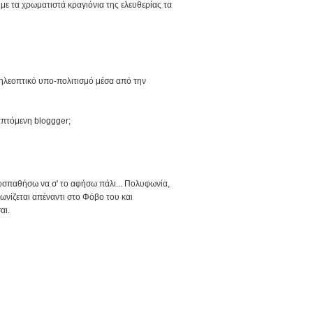
 με τα χρωματιστά κραγιόνια της ελευθερίας τα
ηλεοπτικό υπο-πολιτισμό μέσα από την
απτόμενη bloggger;
οσπαθήσω να σ' το αφήσω πάλι... Πολυφωνία,
ωνίζεται απέναντι στο Φόβο του και
αι.