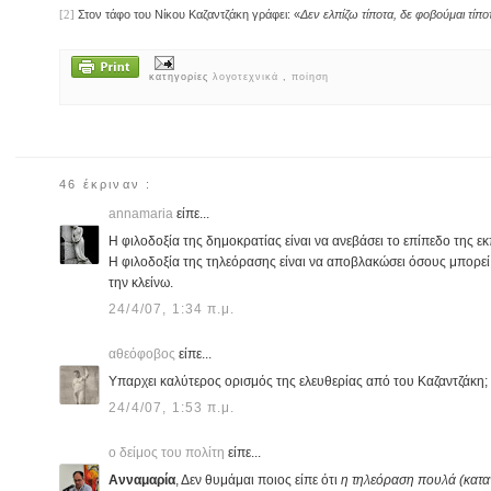
Στον τάφο του Νίκου Καζαντζάκη γράφει: «
Δεν
ελπίζω
τίποτα
, δε φοβούμαι
τίπο
[2]
κατηγορίες
λογοτεχνικά
,
ποίηση
46 έκριναν :
annamaria
είπε...
Η φιλοδοξία της δημοκρατίας είναι να ανεβάσει το επίπεδο της ε
Η φιλοδοξία της τηλεόρασης είναι να αποβλακώσει όσους μπορε
την κλείνω.
24/4/07, 1:34 π.μ.
αθεόφοβος
είπε...
Υπαρχει καλύτερος ορισμός της ελευθερίας από του Καζαντζάκη;
24/4/07, 1:53 π.μ.
ο δείμος του πολίτη
είπε...
Ανναμαρία
, Δεν θυμάμαι ποιος είπε ότι
η τηλεόραση πουλά (κατα