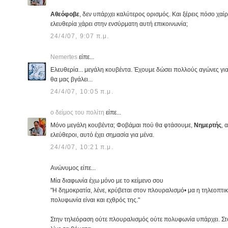
Αθεόφοβε
, δεν υπάρχει καλύτερος ορισμός. Και ξέρεις πόσο χα
ελευθερία χάρει στην ενσύρματη αυτή επικοινωνία;
24/4/07, 9:07 π.μ.
Nemertes
είπε...
Ελευθερία... μεγάλη κουβέντα. Έχουμε δώσει πολλούς αγώνες για 
θα μας βγάλει...
24/4/07, 10:05 π.μ.
ο δείμος του πολίτη
είπε...
Μόνο μεγάλη κουβέντα; Φοβάμαι πού θα φτάσουμε,
Νημερτής
, 
ελεύθεροι, αυτό έχει σημασία για μένα.
24/4/07, 10:21 π.μ.
Ανώνυμος είπε...
Μία διαφωνία έχω μόνο με το κείμενο σου
"Η δημοκρατία, λένε, κρύβεται στον πλουραλισμό• μα η τηλεοπτικ
πολυφωνία είναι και εχθρός της."
Στην τηλεόραση ούτε πλουραλισμός ούτε πολυφωνία υπάρχει. Στ