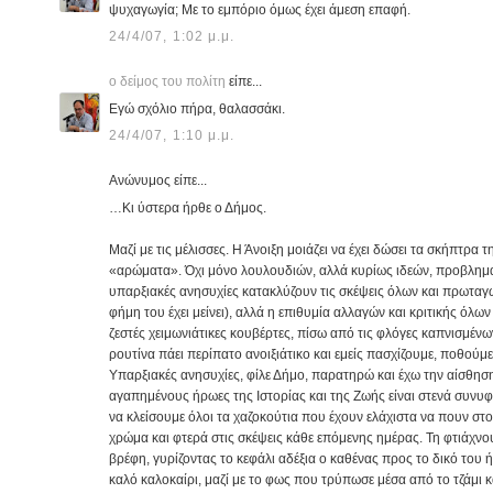
ψυχαγωγία; Με το εμπόριο όμως έχει άμεση επαφή.
24/4/07, 1:02 μ.μ.
ο δείμος του πολίτη
είπε...
Εγώ σχόλιο πήρα, θαλασσάκι.
24/4/07, 1:10 μ.μ.
Ανώνυμος είπε...
…Κι ύστερα ήρθε ο Δήμος.
Μαζί με τις μέλισσες. Η Άνοιξη μοιάζει να έχει δώσει τα σκήπτρα
«αρώματα». Όχι μόνο λουλουδιών, αλλά κυρίως ιδεών, προβληματ
υπαρξιακές ανησυχίες κατακλύζουν τις σκέψεις όλων και πρωταγω
φήμη του έχει μείνει), αλλά η επιθυμία αλλαγών και κριτικής όλ
ζεστές χειμωνιάτικες κουβέρτες, πίσω από τις φλόγες καπνισμένω
ρουτίνα πάει περίπατο ανοιξιάτικο και εμείς πασχίζουμε, ποθούμ
Υπαρξιακές ανησυχίες, φίλε Δήμο, παρατηρώ και έχω την αίσθηση
αγαπημένους ήρωες της Ιστορίας και της Ζωής είναι στενά συνυ
να κλείσουμε όλοι τα χαζοκούτια που έχουν ελάχιστα να πουν στο
χρώμα και φτερά στις σκέψεις κάθε επόμενης ημέρας. Τη φτιάχνο
βρέφη, γυρίζοντας το κεφάλι αδέξια ο καθένας προς το δικό του ή
καλό καλοκαίρι, μαζί με το φως που τρύπωσε μέσα από το τζάμι κ