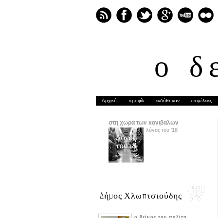
ο δ
Αρχική
προφίλ
εκδόθηκαν
επιμέλειες
στη χωρα των κανιβαλων
λόγος του '18
Δήμος Χλωπτσιούδης
ο δείμος του πολίτη