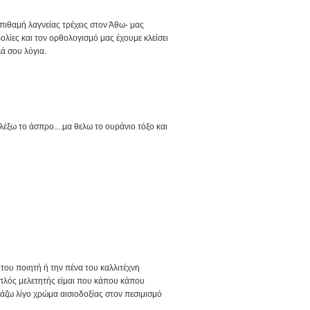
 σπιθαμή λαγνείας τρέχεις στον Άθω- μας
ιβολίες και τον ορθολογισμό μας έχουμε κλείσει
ά σου λόγια.
έξω το άσπρο....μα θελω το ουράνιο τόξο και
ο του ποιητή ή την πένα του καλλιτέχνη
πλός μελετητής είμαι που κάπου κάπου
άζω λίγο χρώμα αισιοδοξίας στον πεσιμισμό