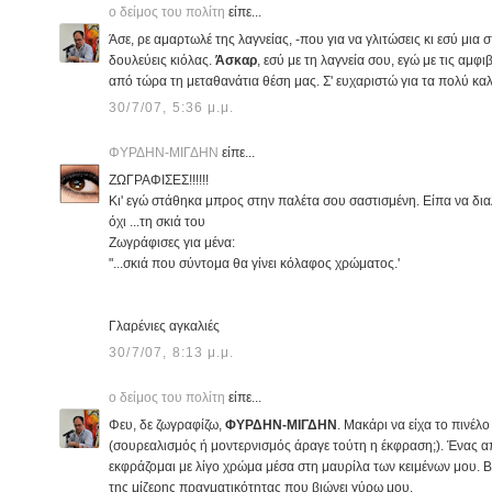
ο δείμος του πολίτη
είπε...
Άσε, ρε αμαρτωλέ της λαγνείας, -που για να γλιτώσεις κι εσύ μια
δουλεύεις κιόλας.
Άσκαρ
, εσύ με τη λαγνεία σου, εγώ με τις αμφ
από τώρα τη μεταθανάτια θέση μας. Σ' ευχαριστώ για τα πολύ καλ
30/7/07, 5:36 μ.μ.
ΦΥΡΔΗΝ-ΜΙΓΔΗΝ
είπε...
ΖΩΓΡΑΦΙΣΕΣ!!!!!!
Κι' εγώ στάθηκα μπρος στην παλέτα σου σαστισμένη. Είπα να διαλ
όχι ...τη σκιά του
Ζωγράφισες για μένα:
"...σκιά που σύντομα θα γίνει κόλαφος χρώματος.'
Γλαρένιες αγκαλιές
30/7/07, 8:13 μ.μ.
ο δείμος του πολίτη
είπε...
Φευ, δε ζωγραφίζω,
ΦΥΡΔΗΝ-ΜΙΓΔΗΝ
. Μακάρι να είχα το πινέλ
(σουρεαλισμός ή μοντερνισμός άραγε τούτη η έκφραση;). Ένας α
εκφράζομαι με λίγο χρώμα μέσα στη μαυρίλα των κειμένων μου. Β
της μίζερης πραγματικότητας που βιώνει γύρω μου.