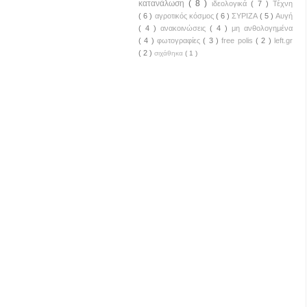
κατανάλωση
( 8 )
ιδεολογικά
( 7 )
Τέχνη
( 6 )
αγροτικός κόσμος
( 6 )
ΣΥΡΙΖΑ
( 5 )
Αυγή
( 4 )
ανακοινώσεις
( 4 )
μη ανθολογημένα
( 4 )
φωτογραφίες
( 3 )
free polis
( 2 )
left.gr
( 2 )
σιχάθηκα
( 1 )