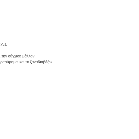
χνε.
..την σύγχιση μάλλον..
ρασύρομαι και το ξαναδιαβάζω.