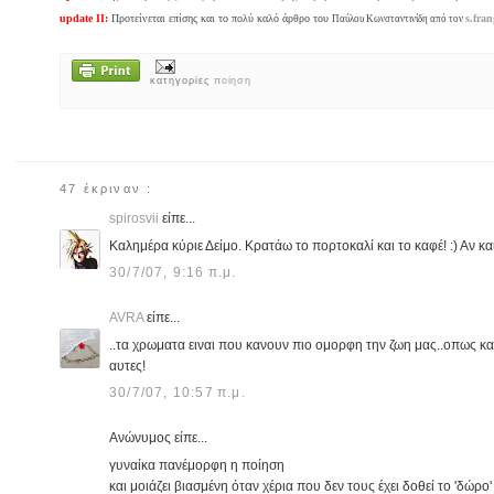
update ΙΙ:
Προτείνεται επίσης και το πολύ καλό άρθρο του
s.fran
Παύλου Κωνσταντινίδη από τον
κατηγορίες
ποίηση
47 έκριναν :
spirosvii
είπε...
Καλημέρα κύριε Δείμο. Κρατάω το πορτοκαλί και το καφέ! :) Αν κα
30/7/07, 9:16 π.μ.
AVRA
είπε...
..τα χρωματα ειναι που κανουν πιο ομορφη την ζωη μας..οπως και 
αυτες!
30/7/07, 10:57 π.μ.
Ανώνυμος είπε...
γυναίκα πανέμορφη η ποίηση
και μοιάζει βιασμένη όταν χέρια που δεν τους έχει δοθεί το 'δώρο