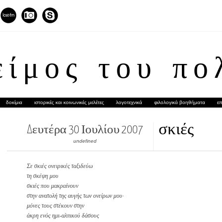
είμος του πο
δοκίμια
ιστορικές και κοινωνικές μελέτες
λογοτεχνικά
φιλολογικά βοηθήματα
επ
σκιές
Δευτέρα 30 Ιουλίου 2007
undefined
Σε σκιές ονειρικές ταξιδεύω
τη σκέψη μου
σκιές που μακραίνουν
στην ανατολή της αυγής των ονείρων μου·
μόνες τους στέκουν στην
άκρη ενός ημι-αλπικού δάσους