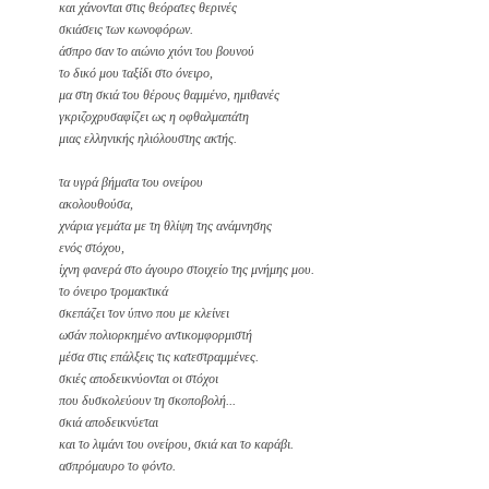
και χάνονται στις θεόρατες θερινές
σκιάσεις των κωνοφόρων.
άσπρο σαν το αιώνιο χιόνι του βουνού
το δικό μου ταξίδι στο όνειρο,
μα στη σκιά του θέρους θαμμένο, ημιθανές
γκριζοχρυσαφίζει ως η οφθαλμαπάτη
μιας ελληνικής ηλιόλουστης ακτής.
τα υγρά βήματα του ονείρου
ακολουθούσα,
χνάρια γεμάτα με τη θλίψη της ανάμνησης
ενός στόχου,
ίχνη φανερά στο άγουρο στοιχείο της μνήμης μου.
το όνειρο τρομακτικά
σκεπάζει τον ύπνο που με κλείνει
ωσάν πολιορκημένο αντικομφορμιστή
μέσα στις επάλξεις τις κατεστραμμένες.
σκιές αποδεικνύονται οι στόχοι
που δυσκολεύουν τη σκοποβολή...
σκιά αποδεικνύεται
και το λιμάνι του ονείρου, σκιά και το καράβι.
ασπρόμαυρο το φόντο.