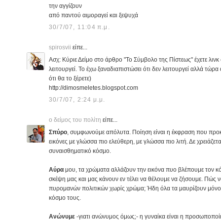
την αγγίζουν
από παντού αιμοραγεί και ξεψυχά
30/7/07, 11:04 π.μ.
spirosvii
είπε...
Ασχ: Κύριε Δείμο στο άρθρο "Το Σύμβολο της Πίστεως" έχετε λινκ
λειτουργεί. Το έχω ξαναδιαπιστώσει ότι δεν λειτουργεί αλλά τώρ
ότι θα το ξέρετε)
http://dimosmeletes.blogspot.com
30/7/07, 2:24 μ.μ.
ο δείμος του πολίτη
είπε...
Σπύρο
, συμφωνούμε απόλυτα. Ποίηση είναι η έκφραση που προκ
εικόνες με γλώσσα πιο ελεύθερη, με γλώσσα πιο λιτή. Δε χρειάζετ
συναισθηματικό κόσμο.
Αύρα
μου, τα χρώματα αλλάζουν την εικόνα πυο βλέπουμε τον κό
σκέψη μας και μας κάνουν εν τέλει να θέλουμε να ζήσουμε. Πώς ν
πυρομανών πολιτικών χωρίς χρώμα; Ήδη όλα τα μαυρίζουν μόνοι 
κόσμο τους.
Ανώνυμε
-γιατι ανώνυμος όμως;- η γυναίκα είναι η προσωποποίησ