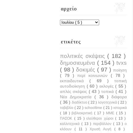
αρχείο
ετικέτες
πολιτικές σκέψεις
( 182 )
δημοσιευμένα
( 154 )
tvxs
( 98 )
δοκιμές
( 97 )
ποίηση
( 79 )
περί κοινωνιών
( 78 )
εκπαιδευτικά
( 69 )
τοπική
αυτοδιοίκηση
( 60 )
εκλογές
( 55 )
απλές σκέψεις
( 43 )
τοπικά
( 41 )
Νέα Δημοκρατία
( 36 )
διάφορα
( 36 )
διαδίκτυο
( 22 )
λογοτεχνικά
( 22 )
τοβιβλίο
( 22 )
schooltime
( 21 )
ιστορικά
( 18 )
βιβλιοκριτική
( 17 )
ΜΜΕ
( 15 )
ΠΑΣΟΚ
( 15 )
ελεύθεροι χώροι
( 13 )
καλλιτεχνικά
( 13 )
περιβάλλον
( 13 )
ο
κλόουν
( 11 )
Χρυσή Αυγή
( 8 )