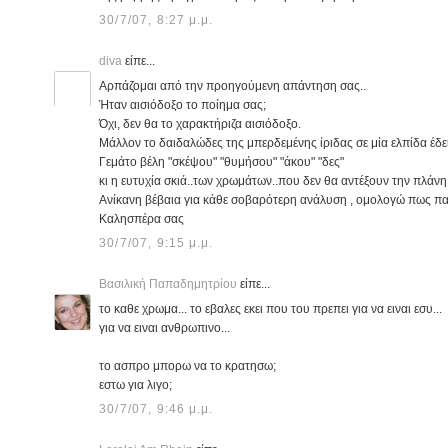
30/7/07, 8:27 μ.μ.
diva
είπε...
Αρπάζομαι από την προηγούμενη απάντηση σας..
Ήταν αισιόδοξο το ποίημα σας;
Όχι, δεν θα το χαρακτήριζα αισιόδοξο.
Μάλλον το δαιδαλώδες της μπερδεμένης ίριδας σε μία ελπίδα έδει
Γεμάτο βέλη "σκέψου" "θυμήσου" "άκου" "δες"
κι η ευτυχία σκιά..των χρωμάτων..που δεν θα αντέξουν την πλάνη
Ανίκανη βέβαια για κάθε σοβαρότερη ανάλυση , ομολογώ πως πα
Καλησπέρα σας
30/7/07, 9:15 μ.μ.
Βασιλική Παπαδημητρίου
είπε...
το καθε χρωμα... το εβαλες εκει που του πρεπει για να ειναι εσυ...
για να ειναι ανθρωπινο...
το ασπρο μπορω να το κρατησω;
εστω για λιγο;
30/7/07, 9:46 μ.μ.