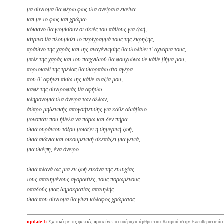
μα σύντομα θα φέρω φως στα ονείρατα εκείνα
και με το φως και χρώμα·
κόκκινο θα γιομίσουν οι σκιές του πάθους για ζωή,
κίτρινο θα πλουμίσει το περίγραμμά τους της έκρηξης,
πράσινο της χαράς και της αναγέννησης θα στολίσει τ’ αχνάρια τους,
μπλε της χαράς και του παιχνιδιού θα φουχτώνω σε κάθε βήμα μου,
πορτοκαλί της τρέλας θα σκορπάω στο αγέρα
που θ’ αφήνει πίσω της κάθε αταξία μου,
καφέ της συντροφιάς θα αφήσω
κληρονομιά στα όνειρα των άλλων,
άσπρο μηδενικής απογοήτευσης για κάθε αδιάβατο
μονοπάτι που ήθελα να πάρω και δεν πήρα.
σκιά ουράνιου τόξου μοιάζει η σημερινή ζωή,
σκιά αιώνια και οικουμενική σκεπάζει μια γενιά,
μια σκέψη, ένα όνειρο.
σκιά πλανά ως μια εν ζωή εικόνα της ευτυχίας
τους απατημένους αγοραστές, τους πορωμένους
οπαδούς μιας δημοκρατίας απατηλής
σκιά που σύντομα θα γίνει κόλαφος χρώματος.
update Ι:
Σχετικά με τις φωτιές προτείνω το
υπέροχο άρθρο του Καιρού στην Ελευθεροτυπία