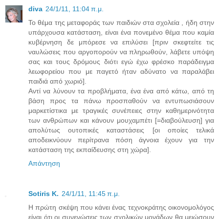
diva
24/1/11, 11:04 π.μ.
Το θέμα της μεταφοράς των παιδιών στα σχολεία , ήδη στην
υπάρχουσα κατάσταση, είναι ένα πονεμένο θέμα που καμία
κυβέρνηση δε μπόρεσε να επιλύσει [πριν σκεφτείτε τις
ναυλώσεις που αργοπορούν να πληρωθούν, λάβετε υπόψη
σας και τους δρόμους διότι εγώ έχω φρέσκο παράδειγμα
λεωφορείου που με παγετό ήταν αδύνατο να παραλάβει
παιδιά από χωριό].
Αντί να λύνουν τα προβλήματα, ένα ένα από κάτω, από τη
βάση προς τα πάνω προσπαθούν να εντυπωσιάσουν
μαρκετίστικα με τραγικές συνέπειες στην καθημερινότητα
των ανθρώπων και κάνουν μουχαμπέτι [=διαβούλευση] για
απολύτως ουτοπικές καταστάσεις [οι οποίες τελικά
αποδεικνύουν περίτρανα πόση άγνοια έχουν για την
κατάσταση της εκπαίδευσης στη χώρα].
Απάντηση
Sotiris K.
24/1/11, 11:45 π.μ.
Η πρώτη σκέψη που κάνει ένας τεχνοκράτης οικονομολόγος
είναι ότι οι συνενώσεις των σχολικών μονάδων θα μειώσουν