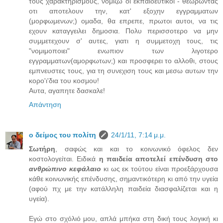
τους χαρακτηρισμους, νομιζω οι εκπαιδευτικοι - θεωρωντας
οτι αποτελουν την, κατ' εξοχην εγγραμματων
(μορφωμενων;) ομαδα, θα επρεπε, πρωτοι αυτοι, να τις
εχουν καταγγειλει δημοσια. Πολυ περισσοτερο να μην
συμμετεχουν σ' αυτες, γιατι η συμμετοχη τους, τις
"νομιμοποιει" ενωπιον των λιγοτερο
εγγραμματων(αμορφωτων;) και προσφερει το αλλοθι, στους
εμπνευστες τους, για τη συνεχιση τους και μεσω αυτων την
κορο'ι'δια του κοσμου!
Αυτα, αγαπητε δασκαλε!
Απάντηση
ο δείμος του πολίτη
24/1/11, 7:14 μ.μ.
Σωτήρη
, σαφώς και και το κοινωνικό όφελος δεν
κοστολογείται. Ειδικά
η παιδεία αποτελεί επένδυση στο
ανθρώπινο κεφάλαιο
κι ως εκ τούτου είναι προεξάρχουσα
κάθε κοινωνικής επένδυσης, σημαντικότερη κι από την υγεία
(αφού πχ με την κατάλληλη παιδεία διασφαλίζεται και η
υγεία).
Εγώ στο σχόλιό μου, απλά μπήκα στη δική τους λογική κι