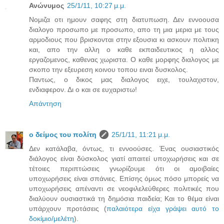
Ανώνυμος
25/1/11, 10:27 μ.μ.
Nομιζα οτι ημουν σαφης στη διατυπωση. Δεν εννοουσα
διαλογο προσωπο με προσωπο, απο τη μια μερια με τους
αρμοδιους που βρισκονται στην εξουσια κι ασκουν πολιτικη
και, απο την αλλη ο καθε εκπαιδευτικος η αλλος
εργαζομενος, καθενας χωριστα. Ο καθε μορφης διαλογος με
σκοπο την εξευρεση κοινου τοπου ειναι δυσκολος.
Παντως, ο δικος μας διαλογος ειχε, τουλαχιστον,
ενδιαφερον. Δι ο και σε ευχαριστω!
Απάντηση
ο δείμος του πολίτη
25/1/11, 11:21 μ.μ.
Δεν κατάλαβα, όντως, τι εννοούσες. Ένας ουσιαστικός
διάλογος είναι δύσκολος γιατί απαιτεί υποχωρήσεις και σε
τέτοιες περιπτώσεις γνωρίζουμε ότι οι αμοιβαίες
υποχωρήσεις είναι σπάνιες. Επίσης όμως πόσο μπορείς να
υποχωρήσεις απέναντι σε νεοφιλελεύθερες πολιτικές που
διαλύουν ουσιαστικά τη δημόσια παιδεία; Και το θέμα είναι
υπάρχουν προτάσεις (
παλαιότερα είχα γράψει αυτό το
δοκίμιο/μελέτη
).