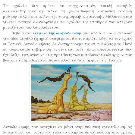
Τα σχολεία δεν πρέπει να συγχωνευτούν, επειδή ακριβώς
αντικατοπτρίζουν όχι απλά τη χιλιοειπωμένη κοινωνική ανάγκη
μάθησης, αλλά και εκείνη της γεωγραφικής κατανομής. Μάλιστα αυτό
γίνεται φανερό αν σκεφτούμε τα σχολεία της υπαίθρου που απέχουν
μεταξύ τους πολλά χιλιόμετρα.
κείμενο της διαβούλευσης
Βέβαια στο
(μία αηδία, 2 μόλις σελίδων
για τόσο μεγάλο ζήτημα) αναφέρεται ότι τον πρώτο λόγο θα τον έχουν
οι Τοπικές Αυτοδιοικήσεις. Ας διατηρήσουμε τις επιφυλάξεις μας. Ποτέ
ως τώρα καμία κυβέρνηση -κι ούτε και τούτη όπως αποδεικνύεται- δεν
έχει δείξει εμπιστοσύνη στις προτάσεις των
αυτοδιοικητι
κών
α
ρχών, που
βιώνουν τα προβλήματα. Ας ακούσουν κάποτε τη φωνή της Τοπικής
Αυτοδιοίκησης, που συνεχίζει να μένει στην πολιτική εγκατάλειψη.
Ας
πούμε όμως και τούτο: αν τεθεί το δίλημμα σε αυτοδιοικητικές αρχές,