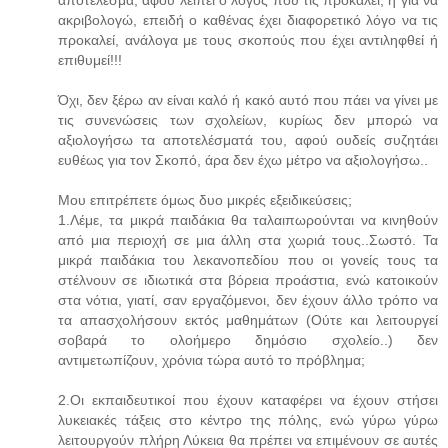
ακριβολογώ, επειδή ο καθένας έχει διαφορετικό λόγο να τις
προκαλεί, ανάλογα με τους σκοπούς που έχει αντιληφθεί ή
επιθυμεί!!!
Όχι, δεν ξέρω αν είναι καλό ή κακό αυτό που πάει να γίνει με
τις συνενώσεις των σχολείων, κυρίως δεν μπορώ να
αξιολογήσω τα αποτελέσματά του, αφού ουδείς συζητάει
ευθέως για τον Σκοπό, άρα δεν έχω μέτρο να αξιολογήσω..
Μου επιτρέπετε όμως δυο μικρές εξειδικεύσεις;
1.Λέμε, τα μικρά παιδάκια θα ταλαιπωρούνται να κινηθούν
από μια περιοχή σε μια άλλη στα χωριά τους..Σωστό. Τα
μικρά παιδάκια του λεκανοπεδίου που οι γονείς τους τα
στέλνουν σε ιδιωτικά στα βόρεια προάστια, ενώ κατοικούν
στα νότια, γιατί, σαν εργαζόμενοι, δεν έχουν άλλο τρόπο να
τα απασχολήσουν εκτός μαθημάτων (Ούτε και λειτουργεί
σοβαρά το ολοήμερο δημόσιο σχολείο..) δεν
αντιμετωπίζουν, χρόνια τώρα αυτό το πρόβλημα;
2.Οι εκπαιδευτικοί που έχουν καταφέρει να έχουν στήσει
λυκειακές τάξεις στο κέντρο της πόλης, ενώ γύρω γύρω
λειτουργούν πλήρη Λύκεια θα πρέπει να επιμένουν σε αυτές