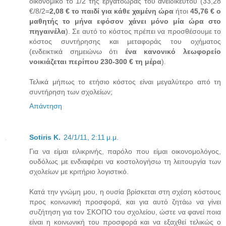
οικονομικό το 1/2 της εργατοώρας του ανειδίκευτου (33,28
€/8/2=
2,08 € το παιδί για κάθε χαμένη ώρα
ήτοι
45,76 € ο
μαθητής το μήνα εφόσον χάνει μόνο μία ώρα στο
πηγαινέλα
). Σε αυτό το κόστος πρέπει να προσθέσουμε το
κόστος συντήρησης και μεταφοράς του οχήματος
(ενδεικτικά σημειώνω ότι
ένα κανονικό λεωφορείο
νοικιάζεται περίπου 230-300 € τη μέρα
).
Τελικά μήπως το ετήσιο κόστος είναι μεγαλύτερο από τη
συντήρηση των σχολείων;
Απάντηση
Sotiris K.
24/1/11, 2:11 μ.μ.
Για να είμαι ειλικρινής, παρόλο που είμαι οικονομολόγος,
ουδόλως με ενδιαφέρει να κοστολογήσω τη λειτουργία των
σχολείων με κριτήριο λογιστικό.
Κατά την γνώμη μου, η ουσία βρίσκεται στη σχέση κόστους
προς κοινωνική προσφορά, και για αυτό ζητάω να γίνει
συζήτηση για τον ΣΚΟΠΟ του σχολείου, ώστε να φανεί ποια
είναι η κοινωνική του προσφορά και να εξαχθεί τελικώς ο