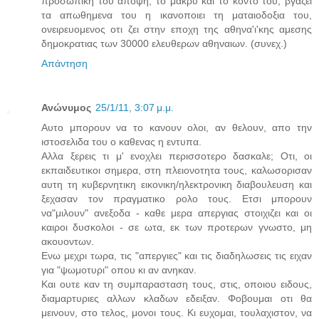
προσωπικη του αποψη, το μακρυ και το κοντο του, βγαζει
τα απωθημενα του η ικανοποιει τη ματαιοδοξια του,
ονειρευομενος οτι ζει στην εποχη της αθηνα'ι'κης αμεσης
δημοκρατιας των 30000 ελευθερων αθηναιων. (συνεχ.)
Απάντηση
Ανώνυμος
25/1/11, 3:07 μ.μ.
Αυτο μπορουν να το κανουν ολοι, αν θελουν, απο την
ιστοσελιδα του ο καθενας η εντυπα.
Αλλα ξερεις τι μ' ενοχλει περισσοτερο δασκαλε; Οτι, οι
εκπαιδευτικοι σημερα, στη πλειονοτητα τους, καλωσορισαν
αυτη τη κυβερνητικη εικονικη/ηλεκτρονικη διαβουλευση και
ξεχασαν τον πραγματικο ρολο τους. Ετσι μπορουν
να"μιλουν" ανεξοδα - καθε μερα απεργιας στοιχιζει και οι
καιροι δυσκολοι - σε ωτα, εκ των προτερων γνωστο, μη
ακουοντων.
Ενω μεχρι τωρα, τις "απεργιες" και τις διαδηλωσεις τις ειχαν
για "ψωμοτυρι" οπου κι αν ανηκαν.
Και ουτε καν τη συμπαρασταση τους, στις, οποιου ειδους,
διαμαρτυριες αλλων κλαδων εδειξαν. Φοβουμαι οτι θα
μεινουν, στο τελος, μονοι τους. Κι ευχομαι, τουλαχιστον, να