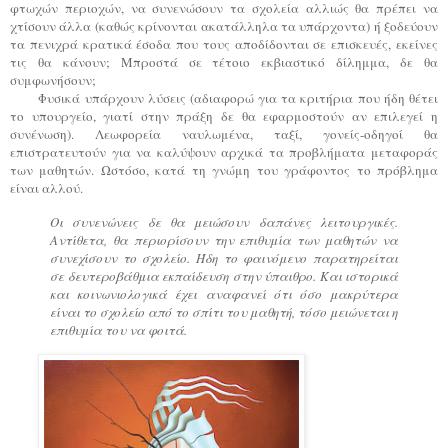
φτωχών περιοχών, να συνενώσουν τα σχολεία αλλιώς θα πρέπει να
χτίσουν άλλα (καθώς κρίνονται ακατάλληλα τα υπάρχοντα) ή ξοδεύουν
τα πενιχρά κρατικά έσοδα που τους αποδίδονται σε επισκευές
, εκείνες
τις θα κάνουν; Μπροστά σε τέτοιο εκβιαστικό δίλημμα, δε θα
συμφωνήσουν;
Φυσικά υπάρχουν λύσεις (αδιαφορώ για τα κριτήρια που ήδη θέτει
το υπουργείο, γιατί στην πράξη δε θα εφαρμοστούν αν επιλεγεί η
συνένωση). Λεωφορεία ναυλωμένα, ταξί, γονείς-οδηγοί θα
επιστρατευτούν για να καλύψουν αρχικά τα προβλήματα μεταφοράς
των μαθητών. Ωστόσο, κατά τη γνώμη του γράφοντος το πρόβλημα
είναι αλλού.
Οι συνενώνεις δε θα μειώσουν δαπάνες λειτουργικές.
Αντίθετα, θα περιορίσουν την επιθυμία των μαθητών να
συνεχίσουν το σχολείο. Ήδη το φαινόμενο παρατηρείται
σε δευτεροβάθμια εκπαίδευση στην ύπαιθρο. Και ιστορικά
και κοινωνιολογικά έχει αναφανεί ότι όσο μακρύτερα
είναι το σχολείο από το σπίτι του μαθητή, τόσο μειώνεται η
επιθυμία του να φοιτά.