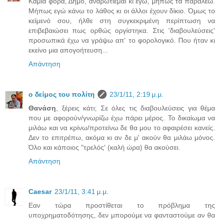
Καμιά φορά, Δήμο, αναρωτιέμαι κι εγώ, μήπως τα παραλέω.
Μήπως εγώ κάνω το λάθος κι οι άλλοι έχουν δίκιο. Όμως το
κείμενό σου, ήλθε στη συγκεκριμένη περίπτωση να
επιβεβαιώσει πως ορθώς οργίστηκα. Στις 'διαβουλεύσεις'
προσωπικά έχω να γράψω απ' το φορολογικό. Που ήταν κι
εκείνο μια απογοήτευση...
Απάντηση
ο δείμος του πολίτη
23/1/11, 2:19 μ.μ.
Θανάση
, ξέρεις κάτι; Σε όλες τις διαβουλεύσεις για θέμα
που με αφορούν/γνωρίζω έχω πάρει μέρος. Το δικαίωμα να
μιλάω και να κρίνω/προτείνω δε θα μου το αφαιρέσει κανείς.
Δεν το επιτρέπω, ακόμα κι αν δε μ' ακούν θα μιλάω μόνος.
Όλο και κάποιος "τρελός' (καλή ώρα) θα ακούσει.
Απάντηση
Caesar
23/1/11, 3:41 μ.μ.
Εαν τώρα προστίθεται το πρόβλημα της
υποχρηματοδότησης, δεν μπορούμε να φανταστούμε αν θα