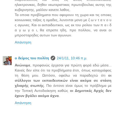
ηλεκτρονικες, δηθεν νεωτεριστικες πρωτοβουλιες αυτης της
κυβερνησης, μαλλον κανετε λαθος.
Τα οποια προβληματα που αφορουν τη χωρα και τις οποιες
κοινωνικες ταξεις η ομαδες, λυνονται μονο με ζ ω ν τ α ν ο υ
ς αγωνες. Και οι εκπαιδευτικοι, ως εκ του ρολου των π α ι δ
α γ ω γ ο ι, θα επρεπε ηδη, προ πολλου, να ειναι οι
μπροσταρηδες αυτων των αγωνων.
Απάντηση
ο δείμος του πολίτη
24/1/11, 10:46 π.μ.
Ανώνυμε
, προφανώς έρχεσαι για πρώτη φορά εδώ μέσα...
Κανείς δεν είπε ότι τα προβλήματα έτσι, όπως καταγράφεις
τη θέση μου. Ωστόσο, οφείλω να παραδεχτώ ότι
οι
σύλλογοι των εκπαιδευτικών είναι ακόμα σε στάση
χλιαρής σιωπής
. Πιο έντονο είναι όμως το πρόβλημα με
την Τοπική Αυτοδιοίκηση καθώς
οι Δημοτικές Αρχές δεν
έχουν βγάλει ακόμα άχνα
.
Απάντηση