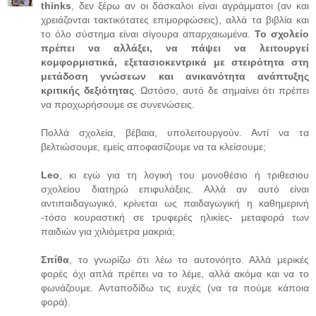
thinks
, δεν ξέρω αν οι δάσκαλοι είναι αγράμματοι (αν και
χρειάζονται τακτικότατες επιμορφώσεις), αλλά τα βιβλία και
το όλο σύστημα είναι σίγουρα απαρχαιωμένα.
Το σχολείο
πρέπει να αλλάξει, να πάψει να λειτουργεί
κομφορμιστικά, εξετασιοκεντρικά με στειρότητα στη
μετάδοση γνώσεων και ανικανότητα ανάπτυξης
κριτικής δεξιότητας
. Ωστόσο, αυτό δε σημαίνει ότι πρέπει
να προχωρήσουμε σε συνενώσεις.
Πολλά σχολεία, βέβαια, υπολειτουργούν. Αντί να τα
βελτιώσουμε, εμείς αποφασίζουμε να τα κλείσουμε;
Leo
, κι εγώ για τη λογική του μονοθέσιο ή τριθεσιου
σχολείου διατηρώ επιφυλάξεις. Αλλά αν αυτό είναι
αντιπαιδαγωγικό, κρίνεται ως παιδαγωγική η καθημερινή
-τόσο κουραστική σε τρυφερές ηλικίες- μεταφορά των
παιδιών για χιλιόμετρα μακριά;
Σπίθα
, το γνωρίζω ότι λέω το αυτονόητο. Αλλά μερικές
φορές όχι απλά πρέπει να το λέμε, αλλά ακόμα και να το
φωνάζουμε. Ανταποδίδω τις ευχές (να τα πούμε κάποια
φορά).