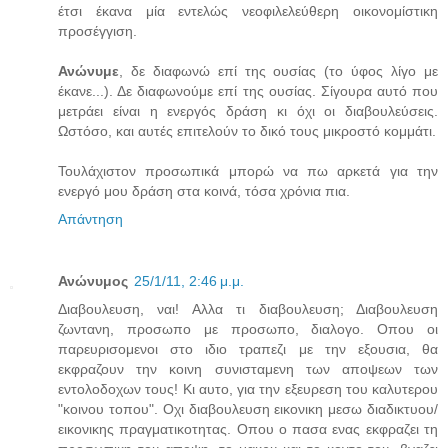
έτσι έκανα μία εντελώς νεοφιλελεύθερη οικονομίστικη
προσέγγιση.
Ανώνυμε
, δε διαφωνώ επί της ουσίας (το ύφος λίγο με
έκανε...). Δε διαφωνούμε επί της ουσίας. Σίγουρα αυτό που
μετράει είναι η ενεργός δράση κι όχι οι διαβουλεύσεις.
Ωστόσο, και αυτές επιτελούν το δικό τους μικροστό κομμάτι.
Τουλάχιστον προσωπικά μπορώ να πω αρκετά για την
ενεργό μου δράση στα κοινά, τόσα χρόνια πια.
Απάντηση
Ανώνυμος
25/1/11, 2:46 μ.μ.
Διαβουλευση, ναι! Αλλα τι διαβουλευση; Διαβουλευση
ζωντανη, προσωπο με προσωπο, διαλογο. Οπου οι
παρευρισομενοι στο ιδιο τραπεζι με την εξουσια, θα
εκφραζουν την κοινη συνισταμενη των αποψεων των
εντολοδοχων τους! Κι αυτο, για την εξευρεση του καλυτερου
"κοινου τοπου". Οχι διαβουλευση εικονικη μεσω διαδικτυου/
εικονικης πραγματικοτητας. Οπου ο πασα ενας εκφραζει τη