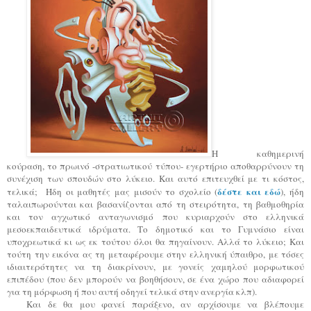
Η καθημερινή
κούραση, το πρωινό -στρατιωτικού τύπου- εγερτήριο αποθαρρύνουν τη
συνέχιση των σπουδών στο λύκειο. Και αυτό επιτευχθεί με τι κόστος,
δέστε και εδώ
τελικά; Ήδη οι μαθητές μας μισούν το σχολείο (
), ήδη
ταλαιπωρούνται και βασανίζονται από τη στειρότητα, τη βαθμοθηρία
και τον αγχωτικό ανταγωνισμό που κυριαρχούν στο ελληνικά
μεσοεκπαιδευτικά ιδρύματα. Το δημοτικό και το Γυμνάσιο είναι
υποχρεωτικά κι ως εκ τούτου όλοι θα πηγαίνουν. Αλλά το λύκειο; Και
τούτη την εικόνα ας τη μεταφέρουμε στην ελληνική ύπαιθρο, με τόσες
ιδιαιτερότητες να τη διακρίνουν, με γονείς χαμηλού μορφωτικού
επιπέδου (που δεν μπορούν να βοηθήσουν, σε ένα χώρο που αδιαφορεί
για τη μόρφωση ή που αυτή οδηγεί τελικά στην ανεργία κλπ).
Και δε θα μου φανεί παράξενο, αν αρχίσουμε να βλέπουμε