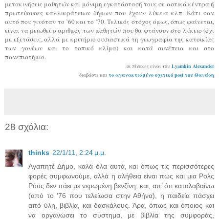
μετακινήσεις μαθητών και μόνιμη εγκατάστασή τους σε αστικά κέντρα ή
πρωτεύουσες καλλικράτειων δήμων που έχουν λύκεια κλπ. Κάτι σαν
αυτό που γινόταν το ’60 και το ’70. Τελικός στόχος όμως, όπως φαίνεται,
είναι να μειωθεί ο αριθμός των μαθητών που θα φτάνουν στο λύκειο (όχι
με εξετάσεις, αλλά με κριτήριο ουσιαστικά τη γεωγραφία της κατοικίας
των γονέων και το τοπικό κλίμα) και κατά συνέπεια και στο
πανεπιστήμιο.
οι πίνακες είναι του
Lyamkin Alexander
διαβάστε και
το αγανακτισμένο σχετικό post του Θανάση
28 σχόλια:
thinks
22/1/11, 2:24 μ.μ.
Αγαπητέ Δήμο, καλά όλα αυτά, και όπως τις περισσότερες
φορές συμφωνούμε, αλλά η αλήθεια είναι πως και μια Ρολς
Ρόϋς δεν πάει με νερωμένη βενζίνη, και, απ’ ότι καταλαβαίνω
(από το ’76 που τελείωσα στην Αθήνα), η παιδεία πάσχει
από ύλη, βιβλία, και δασκάλους. Άρα, όπως και όποιος και
να οργανώσει το σύστημα, με βιβλία της συμφοράς,