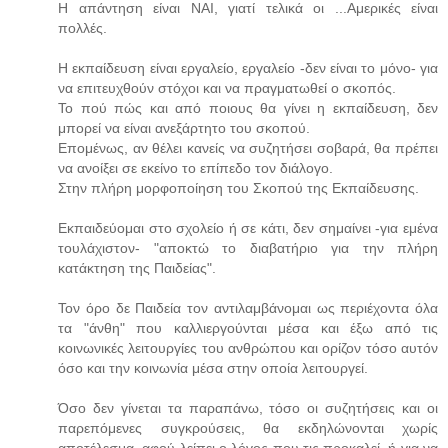
Η απάντηση είναι ΝΑΙ, γιατί τελικά οι ...Αμερικές είναι
πολλές.
Η εκπαίδευση είναι εργαλείο, εργαλείο -δεν είναι το μόνο- για
να επιτευχθούν στόχοι και να πραγματωθεί ο σκοπός.
Το πού πώς και από ποιους θα γίνει η εκπαίδευση, δεν
μπορεί να είναι ανεξάρτητο του σκοπού.
Επομένως, αν θέλει κανείς να συζητήσει σοβαρά, θα πρέπει
να ανοίξει σε εκείνο το επίπεδο τον διάλογο.
Στην πλήρη μορφοποίηση του Σκοπού της Εκπαίδευσης.
Εκπαιδεύομαι στο σχολείο ή σε κάτι, δεν σημαίνει -για εμένα
τουλάχιστον- "αποκτώ το διαβατήριο για την πλήρη
κατάκτηση της Παιδείας".
Τον όρο δε Παιδεία τον αντιλαμβάνομαι ως περιέχοντα όλα
τα "άνθη" που καλλιεργούνται μέσα και έξω από τις
κοινωνικές λειτουργίες του ανθρώπου και ορίζον τόσο αυτόν
όσο και την κοινωνία μέσα στην οποία λειτουργεί.
Όσο δεν γίνεται τα παραπάνω, τόσο οι συζητήσεις και οι
παρεπόμενες συγκρούσεις, θα εκδηλώνονται χωρίς
αποτέλεσμα, αφού λείπει ο λόγος που τις προκαλεί, ή για να