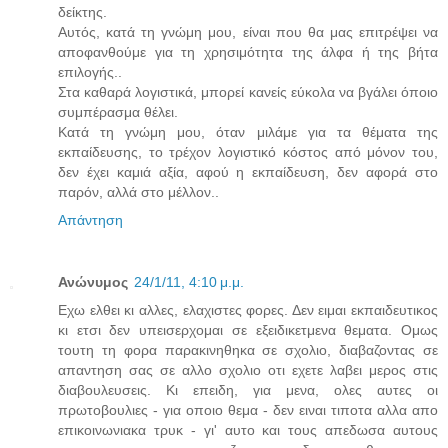
δείκτης.
Αυτός, κατά τη γνώμη μου, είναι που θα μας επιτρέψει να
αποφανθούμε για τη χρησιμότητα της άλφα ή της βήτα
επιλογής..
Στα καθαρά λογιστικά, μπορεί κανείς εύκολα να βγάλει όποιο
συμπέρασμα θέλει.
Κατά τη γνώμη μου, όταν μιλάμε για τα θέματα της
εκπαίδευσης, το τρέχον λογιστικό κόστος από μόνον του,
δεν έχει καμιά αξία, αφού η εκπαίδευση, δεν αφορά στο
παρόν, αλλά στο μέλλον..
Απάντηση
Ανώνυμος
24/1/11, 4:10 μ.μ.
Εχω ελθει κι αλλες, ελαχιστες φορες. Δεν ειμαι εκπαιδευτικος
κι ετσι δεν υπεισερχομαι σε εξειδικετμενα θεματα. Ομως
τουτη τη φορα παρακινηθηκα σε σχολιο, διαβαζοντας σε
απαντηση σας σε αλλο σχολιο οτι εχετε λαβει μερος στις
διαβουλευσεις. Κι επειδη, για μενα, ολες αυτες οι
πρωτοβουλιες - για οποιο θεμα - δεν ειναι τιποτα αλλα απο
επικοινωνιακα τρυκ - γι' αυτο και τους απεδωσα αυτους