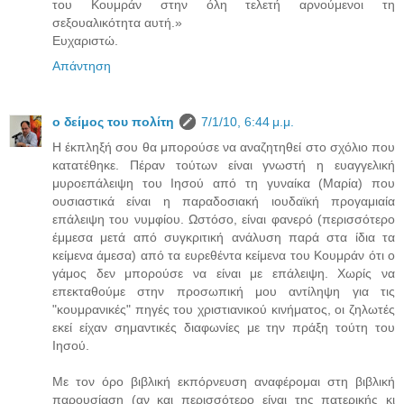
του Κουμράν στην όλη τελετή αρνούμενοι τη
σεξουαλικότητα αυτή.»
Ευχαριστώ.
Απάντηση
ο δείμος του πολίτη
7/1/10, 6:44 μ.μ.
Η έκπληξή σου θα μπορούσε να αναζητηθεί στο σχόλιο που
κατατέθηκε. Πέραν τούτων είναι γνωστή η ευαγγελική
μυροεπάλειψη του Ιησού από τη γυναίκα (Μαρία) που
ουσιαστικά είναι η παραδοσιακή ιουδαϊκή προγαμιαία
επάλειψη του νυμφίου. Ωστόσο, είναι φανερό (περισσότερο
έμμεσα μετά από συγκριτική ανάλυση παρά στα ίδια τα
κείμενα άμεσα) από τα ευρεθέντα κείμενα του Κουμράν ότι ο
γάμος δεν μπορούσε να είναι με επάλειψη. Χωρίς να
επεκταθούμε στην προσωπική μου αντίληψη για τις
"κουμρανικές" πηγές του χριστιανικού κινήματος, οι ζηλωτές
εκεί είχαν σημαντικές διαφωνίες με την πράξη τούτη του
Ιησού.
Με τον όρο βιβλική εκπόρνευση αναφέρομαι στη βιβλική
παρουσίαση (αν και περισσότερο είναι της πατερικής κι