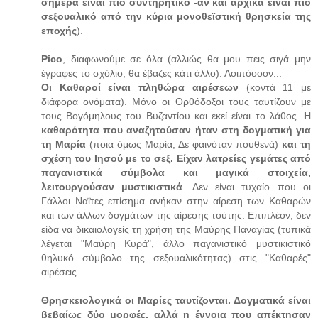
σήμερα είναι πιο συντηρητικό -αν και αρχικά είναι πιο
σεξουαλικό από την κύρια μονοθεϊστική θρησκεία της
εποχής
).
Pico
, διαφωνούμε σε όλα (αλλιώς θα μου πεις σιγά μην
έγραφες το σχόλιο, θα έβαζες κάτι άλλο). Λοιπόοοον...
Οι Καθαροί είναι πληθώρα αιρέσεων
(κοντά 11 με
διάφορα ονόματα). Μόνο οι Ορθόδοξοι τους ταυτίζουν με
τους Βογόμηλους του Βυζαντίου και εκεί είναι το λάθος.
Η
καθαρότητα που αναζητούσαν ήταν στη δογματική για
τη Μαρία
(ποια όμως Μαρία; Δε φαινόταν πουθενά)
και τη
σχέση του Ιησού με το σεξ. Είχαν λατρείες γεμάτες από
παγανιστικά σύμβολα και μαγικά στοιχεία,
λειτουργούσαν μυστικιστικά
. Δεν είναι τυχαίο που οι
Γάλλοι Ναΐτες επίσημα ανήκαν στην αίρεση των Καθαρών
και των άλλων δογμάτων της αίρεσης τούτης. Επιπλέον, δεν
είδα να δικαιολογείς τη χρήση της Μαύρης Παναγίας (τυπικά
λέγεται "Μαύρη Κυρά", άλλο παγανιστικό μυστικιστικό
θηλυκό σύμβολο της σεξουαλικότητας) στις "Καθαρές"
αιρέσεις.
Θρησκειολογικά οι Μαρίες ταυτίζονται. Δογματικά είναι
βεβαίως δύο μορφές, αλλά η έννοια που απέκτησαν