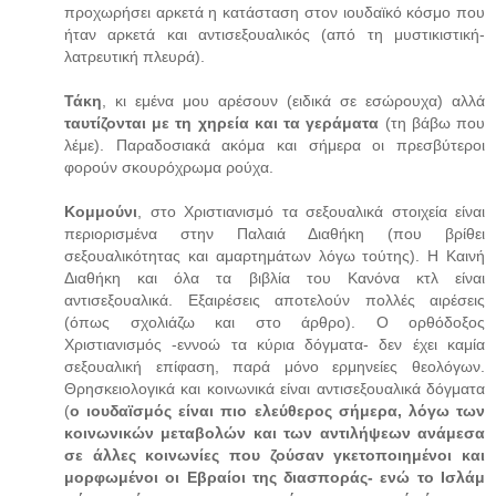
προχωρήσει αρκετά η κατάσταση στον ιουδαϊκό κόσμο που
ήταν αρκετά και αντισεξουαλικός (από τη μυστικιστική-
λατρευτική πλευρά).
Τάκη
, κι εμένα μου αρέσουν (ειδικά σε εσώρουχα) αλλά
ταυτίζονται με τη χηρεία και τα γεράματα
(τη βάβω που
λέμε). Παραδοσιακά ακόμα και σήμερα οι πρεσβύτεροι
φορούν σκουρόχρωμα ρούχα.
Κομμούνι
, στο Χριστιανισμό τα σεξουαλικά στοιχεία είναι
περιορισμένα στην Παλαιά Διαθήκη (που βρίθει
σεξουαλικότητας και αμαρτημάτων λόγω τούτης). Η Καινή
Διαθήκη και όλα τα βιβλία του Κανόνα κτλ είναι
αντισεξουαλικά. Εξαιρέσεις αποτελούν πολλές αιρέσεις
(όπως σχολιάζω και στο άρθρο). Ο ορθόδοξος
Χριστιανισμός -εννοώ τα κύρια δόγματα- δεν έχει καμία
σεξουαλική επίφαση, παρά μόνο ερμηνείες θεολόγων.
Θρησκειολογικά και κοινωνικά είναι αντισεξουαλικά δόγματα
(
ο ιουδαϊσμός είναι πιο ελεύθερος σήμερα, λόγω των
κοινωνικών μεταβολών και των αντιλήψεων ανάμεσα
σε άλλες κοινωνίες που ζούσαν γκετοποιημένοι και
μορφωμένοι οι Εβραίοι της διασποράς- ενώ το Ισλάμ