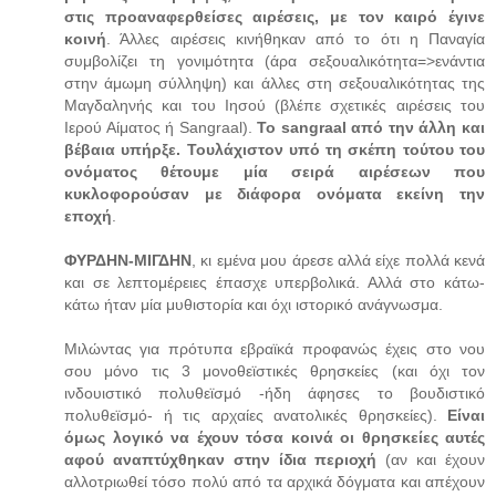
στις προαναφερθείσες αιρέσεις, με τον καιρό έγινε
κοινή
. Άλλες αιρέσεις κινήθηκαν από το ότι η Παναγία
συμβολίζει τη γονιμότητα (άρα σεξουαλικότητα=>ενάντια
στην άμωμη σύλληψη) και άλλες στη σεξουαλικότητας της
Μαγδαληνής και του Ιησού (βλέπε σχετικές αιρέσεις του
Ιερού Αίματος ή Sangraal).
Το sangraal από την άλλη και
βέβαια υπήρξε. Τουλάχιστον υπό τη σκέπη τούτου του
ονόματος θέτουμε μία σειρά αιρέσεων που
κυκλοφορούσαν με διάφορα ονόματα εκείνη την
εποχή
.
ΦΥΡΔΗΝ-ΜΙΓΔΗΝ
, κι εμένα μου άρεσε αλλά είχε πολλά κενά
και σε λεπτομέρειες έπασχε υπερβολικά. Αλλά στο κάτω-
κάτω ήταν μία μυθιστορία και όχι ιστορικό ανάγνωσμα.
Μιλώντας για πρότυπα εβραϊκά προφανώς έχεις στο νου
σου μόνο τις 3 μονοθεϊστικές θρησκείες (και όχι τον
ινδουιστικό πολυθεϊσμό -ήδη άφησες το βουδιστικό
πολυθεϊσμό- ή τις αρχαίες ανατολικές θρησκείες).
Είναι
όμως λογικό να έχουν τόσα κοινά οι θρησκείες αυτές
αφού αναπτύχθηκαν στην ίδια περιοχή
(αν και έχουν
αλλοτριωθεί τόσο πολύ από τα αρχικά δόγματα και απέχουν