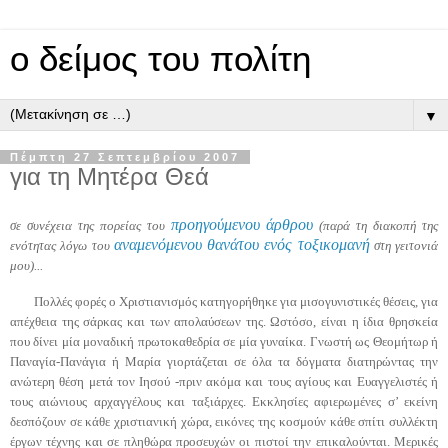
ο δείμος του πολίτη
▼
Πέμπτη 27 Σεπτεμβρίου 2007
για τη Μητέρα Θεά
προηγούμενου άρθρου
σε συνέχεια της πορείας του
(παρά τη διακοπή της
αναμενόμενου θανάτου ενός τοξικομανή
ενότητας λόγω του
στη γειτονιά
μου)...
Πολλές φορές ο Χριστιανισμός κατηγορήθηκε για
μισογυνιστικές
θέσεις, για
απέχθεια της σάρκας και των απολαύσεων της. Ωστόσο, είναι η ίδια θρησκεία
που δίνει μία μοναδική πρωτοκαθεδρία σε μία γυναίκα. Γνωστή ως
Θεομήτωρ
ή
Παναγία-Πανάγια
ή Μαρία γιορτάζεται σε όλα τα δόγματα διατηρώντας την
ανώτερη θέση μετά τον Ιησού -πριν ακόμα και τους αγίους και Ευαγγελιστές ή
τους αιώνιους αρχαγγέλους και ταξιάρχες. Εκκλησίες αφιερωμένες σ’ εκείνη
δεσπόζουν σε κάθε χριστιανική χώρα, εικόνες της κοσμούν κάθε σπίτι συλλέκτη
έργων τέχνης και σε πληθώρα προσευχών οι πιστοί την επικαλούνται. Μερικές