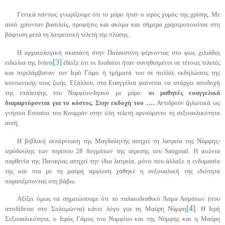
Γενικά πάντως γνωρίζουμε ότι το μύρο ήταν ο ιερός χυμός της χρίσης. Με
αυτό χρίονταν βασιλείς, προφήτες και ακόμα και σήμερα χρησιμοποιείται στη
βάφτιση μετά τη λατρευτική τελετή της πλύσης.
Η αρχαιολογική σκαπάνη στην Παλαιστίνη φέρνοντας στο φως χιλιάδες
[3]
ειδώλια της
Ινάνα
έδειξε ότι οι Ιουδαίοι ήταν συνηθισμένοι σε τέτοιες τελετές
και περιλάμβαναν τον Ιερό Γάμο ή τμήματά του σε πολλές εκδηλώσεις της
κοινωνικής τους ζωής. Εξάλλου, στα Ευαγγέλια φαίνεται να υπάρχει αποδοχή
της
επάλειψης
του
Νυμφίου-Ιησού
με μύρο·
οι μαθητές ευαγγελικά
διαμαρτύρονται για το κόστος. Στην εκδοχή του ….
Αντιδρούν
ζηλωτικά
ως
γνήσιοι Εσσαίοι του Κουμράν στην όλη τελετή αρνούμενοι τη σεξουαλικότητα
αυτή.
Η βιβλική εκπόρνευση της Μαγδαληνής απηχεί τη λατρεία της
Νύμφης-
ιερόδουλης
των περίπου 28 δογμάτων της αίρεσης του
Sangraal
. Η αιώνια
παρθενία της Παναγίας απηχεί την ίδια λατρεία, μόνο που άλλαξε η ενδυμασία
της και πια με τη μαύρη αμφίεση χάθηκε η σεξουαλική της ιδιότητα
παραπέμποντας στη βάβω.
Αξίζει όμως να σημειώσουμε ότι το
παλαιοδιαθικό
Άσμα Ασμάτων (που
[4]
αποδίδεται στο Σολομώντα) κάνει λόγο για τη Μαύρη Νύμφη
. Η Ιερή
Σεξουαλικότητα, ο Ιερός Γάμος του
Νυμφίου
και της Νύμφης και η Μαύρη