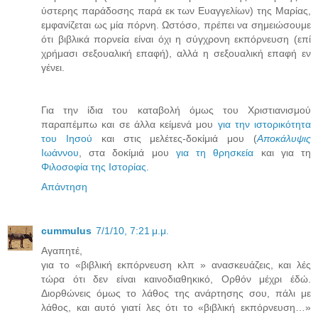
ύστερης παράδοσης παρά εκ των Ευαγγελίων) της Μαρίας,
εμφανίζεται ως μία πόρνη. Ωστόσο, πρέπει να σημειώσουμε
ότι βιβλικά πορνεία είναι όχι η σύγχρονη εκπόρνευση (επί
χρήμασι σεξουαλική επαφή), αλλά η σεξουαλική επαφή εν
γένει.
Για την ίδια του καταβολή όμως του Χριστιανισμού
παραπέμπω και σε άλλα κείμενά μου
για την ιστορικότητα
του Ιησού
και στις μελέτες-δοκίμιά μου (
Αποκάλυψις
Ιωάννου
, στα δοκίμιά μου
για τη θρησκεία
και για τη
Φιλοσοφία της Ιστορίας
.
Απάντηση
cummulus
7/1/10, 7:21 μ.μ.
Αγαπητέ,
για το «βιβλική εκπόρνευση κλπ » ανασκευάζεις, και λές
τώρα ότι δεν είναι καινοδιαθηκικό, Ορθόν μέχρι έδώ.
Διορθώνεις όμως το λάθος της ανάρτησης σου, πάλι με
λάθος, και αυτό γιατί λες ότι το «βιβλική εκπόρνευση…»