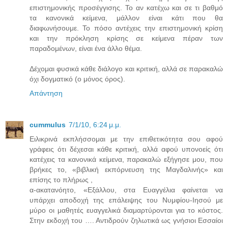
επιστημονικής προσέγγισης. Το αν κατέχω και σε τι βαθμό
τα κανονικά κείμενα, μάλλον είναι κάτι που θα
διαφωνήσουμε. Το πόσο αντέχεις την επιστημονική κρίση
και την πρόκληση κρίσης σε κείμενα πέραν των
παραδομένων, είναι ένα άλλο θέμα.
Δέχομαι φυσικά κάθε διάλογο και κριτική, αλλά σε παρακαλώ
όχι δογματικό (ο μόνος όρος).
Απάντηση
cummulus
7/1/10, 6:24 μ.μ.
Eιλικρινά εκπλήσσομαι με την επιθετικότητα σου αφού
γράφεις ότι δέχεσαι κάθε κριτική, αλλά αφού υπονοείς ότι
κατέχεις τα κανονικά κείμενα, παρακαλώ εξήγησε μου, που
βρήκες το, «βιβλική εκπόρνευση της Μαγδαλινής» και
επίσης το πλήρως ,
α-ακατανόητο, «Εξάλλου, στα Ευαγγέλια φαίνεται να
υπάρχει αποδοχή της επάλειψης του Νυμφίου-Ιησού με
μύρο οι μαθητές ευαγγελικά διαμαρτύρονται για το κόστος.
Στην εκδοχή του …. Αντιδρούν ζηλωτικά ως γνήσιοι Εσσαίοι