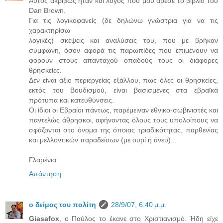
Αυτός ακριβώς ήταν και λόγος που μου άρεσε το βιβλίο του
Dan Brown.
Για τις λογικοφανείς (δε δηλώνω γνώστρια για να τις
χαρακτηρίσω
λογικές) σκέψεις και αναλύσεις του, που με βρήκαν
σύμφωνη, όσον αφορά τις παρωπίδες που επιμένουν να
φορούν στους απανταχού οπαδούς τους οι διάφορες
θρησκείες.
Δεν είναι άξιο περιεργείας εξάλλου, πως όλες οι θρησκείες,
εκτός του Βουδισμού, είναι βασισμένες στα εβραϊκά
πρότυπα και κατευθύνσεις.
Οι ίδιοι οι Εβραίοι πάντως, παρέμειναν εθνικο-σωβινιστές και
παντελώς άθρησκοι, αφήνοντας όλους τους υπολοίπους να
σφάζονται στο όνομα της όποιας τριαδικότητας, παρθενίας
και μελλοντικών παραδείσων (με ουρί ή άνευ)...
Γλαρένια
Απάντηση
ο δείμος του πολίτη
28/9/07, 6:40 μ.μ.
Giasafox
, ο Παύλος το έκανε στο Χριστιανισμό. Ήδη είχε