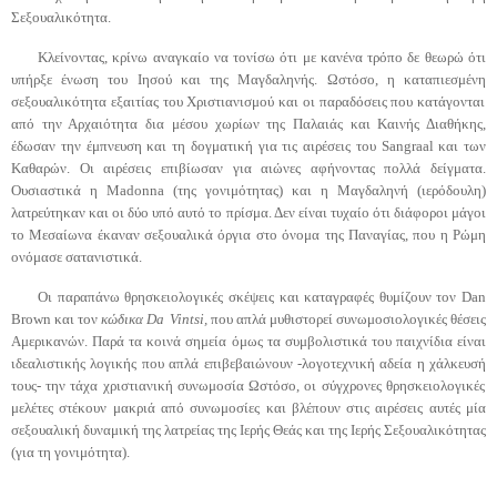
Σεξουαλικότητα.
Κλείνοντας, κρίνω αναγκαίο να τονίσω ότι με κανένα τρόπο δε θεωρώ ότι
υπήρξε ένωση του Ιησού και της Μαγδαληνής. Ωστόσο, η
καταπιεσμένη
σεξουαλικότητα εξαιτίας του Χριστιανισμού και οι παραδόσεις που κατάγονται
από την Αρχαιότητα δια μέσου χωρίων της Παλαιάς και Καινής Διαθήκης,
έδωσαν την έμπνευση και τη δογματική για τις αιρέσεις του
Sangraal
και των
Καθαρών. Οι αιρέσεις επιβίωσαν για αιώνες αφήνοντας πολλά δείγματα.
Ουσιαστικά η
Madonna
(της γονιμότητας) και η Μαγδαληνή (ιερόδουλη)
λατρεύτηκαν
και οι δύο υπό αυτό το πρίσμα. Δεν είναι τυχαίο ότι διάφοροι μάγοι
το Μεσαίωνα έκαναν σεξουαλικά όργια στο όνομα της Παναγίας, που η Ρώμη
ονόμασε
σατανιστικά.
Οι παραπάνω θρησκειολογικές σκέψεις και καταγραφές θυμίζουν τον
Dan
Brown
και τον
κώδικα
Da
Vintsi
,
που απλά
μυθιστορεί συνωμοσιολογικές
θέσεις
Αμερικανών. Παρά τα κοινά σημεία όμως τα
συμβολιστικά
του παιχνίδια είναι
ιδεαλιστικής λογικής που απλά επιβεβαιώνουν -λογοτεχνική αδεία η
χάλκευσή
τους- την τάχα χριστιανική
συνωμοσία
Ωστόσο, οι σύγχρονες θρησκειολογικές
μελέτες στέκουν μακριά από
συνωμοσίες
και βλέπουν στις αιρέσεις αυτές μία
σεξουαλική δυναμική της λατρείας της Ιερής Θεάς και της Ιερής Σεξουαλικότητας
(για τη γονιμότητα).