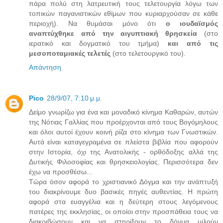
πάρα πολύ στη λατρευτική τους τελετουργία λόγω των
τοπικών παγανιστικών εθίμων που κυριαρχούσαν σε κάθε
περιοχή). Να θυμάσαι μόνο ότι
ο ιουδαϊσμός
αναπτύχθηκε από την αιγυπτιακή θρησκεία
(στο
ιερατικό και δογματικό του τμήμα)
και από τις
μεσοποταμιακές τελετές
(στο τελετουργικό του).
Απάντηση
Pico
28/9/07, 7:10 μ.μ.
Δείμο γνωρίζω για ένα και μοναδικό κίνημα Καθαρών, αυτών
της Νότιας Γαλλίας που προέρχονται από τους Βογόμηλους
και όλοι αυτοί έχουν κοινή ρίζα στο κίνημα των Γνωστικών.
Αυτά είναι καταγεγραμένα σε πλείστα βιβλία που αφορούν
στην Ιστορία, όχι της Ανατολικής - ορθόδοξης αλλά της
Δυτικής Φιλοσοφίας και θρησκειολογίας. Περισσότερα δεν
έχω να προσθέσω...
Τώρα όσον αφορά το χριστιανικό Δόγμα και την ανάπτυξή
του διακρίνουμε δυο βασικές πηγές αυθεντίας. Η πρώτη
αφορά στα ευαγγέλια και η δεύτερη στους λεγόμενους
πατέρες της εκκλησίας, οι οποίοι στην προσπάθεια τους να
διακριβώσουν και να στηρίξουν το δόγμα μιλούν