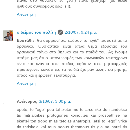
πάνω στο γυναικείο εν γένη) πάνε χέρι-χέρι (δε θέλω
ηλίθιους συνειρμούς εδώ, ε;!).
Απάντηση
ο δείμος του πολίτη
2/10/07, 9:24 μ.μ.
Ευστάθιε
, θα συμφωνήσω εφόσον το "εγώ" ταυτιστεί με το
αρσενικό. Ουσιαστικά είναι απλά θέμα εξουσίας του
αρσενικού πάνω στο θηλυκό και τα παιδιά του. Ας έχουμε
υπόψη μας ότι ο υπογυνισμός των κοινωνικών ταυτόχρονα
είναι και ενάντια στα παιδιά, εφόσον στις μητριαρχικές
πρωτόγονες κοινότητες τα παιδιά έχαιραν άλλης εκτίμησης,
όπως και η ερωτική τελετουργία.
Απάντηση
Ανώνυμος
3/10/07, 3:00 μ.μ.
opote, to "ego" pou taftizetai me to arseniko den andekse
tis mitriarxikes protogones koinotites kai prospathise na
skeftei ton tropo mias tetoias anatropis...etsi to "ego" vrike
tin thriskeia kai tous neous thesmous tis gia na parei tin