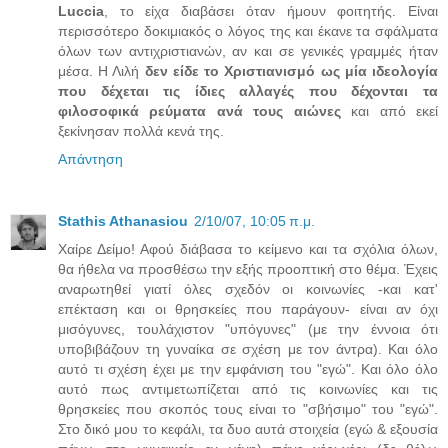
Luccia
, το είχα διαβάσει όταν ήμουν φοιτητής. Είναι
περισσότερο δοκιμιακός ο λόγος της και έκανε τα σφάλματα
όλων των αντιχριστιανών, αν και σε γενικές γραμμές ήταν
μέσα. Η Λιλή
δεν είδε το Χριστιανισμό ως μία ιδεολογία
που δέχεται τις ίδιες αλλαγές που δέχονται τα
φιλοσοφικά ρεύματα ανά τους αιώνες
και από εκεί
ξεκίνησαν πολλά κενά της.
Απάντηση
Stathis Athanasiou
2/10/07, 10:05 π.μ.
Χαίρε Δείμο! Αφού διάβασα το κείμενο και τα σχόλια όλων,
θα ήθελα να προσθέσω την εξής προοπτική στο θέμα. Έχεις
αναρωτηθεί γιατί όλες σχεδόν οι κοινωνίες -και κατ'
επέκταση και οι θρησκείες που παράγουν- είναι αν όχι
μισόγυνες, τουλάχιστον "υπόγυνες" (με την έννοια ότι
υποβιβάζουν τη γυναίκα σε σχέση με τον άντρα). Και όλο
αυτό τι σχέση έχει με την εμφάνιση του "εγώ". Και όλο όλο
αυτό πως αντιμετωπίζεται από τις κοινωνίες και τις
θρησκείες που σκοπός τους είναι το "σβήσιμο" του "εγώ".
Στο δικό μου το κεφάλι, τα δυο αυτά στοιχεία (εγώ & εξουσία