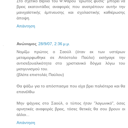
Στο σχετικό Βιβλίο του Φ.Φάρου "έρωτος φύσις" μπορεί να
βρεις εκατοντάδες αναφορές που ανατρέπουν αυτήν την
μανιχαϊστικής έμπνευσης και σχολαστικής καθιέρωσης
άποψη.
Απάντηση
Ανώνυμος
28/9/07, 2:36 μ.μ.
Νομίζω πρώτος ο Σαούλ (όταν εκ των υστέρων
μεταμορφωθηκε σε Απόστολο Παύλο) εισήγαγε την
αντισεξουαλικότητα στο χριστιανικό δόγμα λόγω του
μισιγυνισμού του.
(βλέπε επιστολές Παύλου)
Θα ψάξω για το απόσπασμα που είχα βρει παλιότερα και θα
επανέλθω
Μην ψάχνεις στο Σαούλ, ο τύπος ήταν "λαγωνικό", όσες
αρνητικές αναφορές βρεις, τόσες θετικές θα σου βρουν οι
άλλοι...
Απάντηση