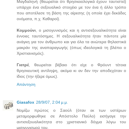
Μαγδαληνή (θεωρείται ότι θρησκειολογικά έχουν ταυτιστεί)
υπάρχει ένα σεξουαλικό στοιχέιο με τον ένα ή άλλο τρόπο
που αποτέλεσε τη βάση της αίρεσης (η οποία έχει δεκάδες
ονόματα, π.χ. Καθαροί).
Κομμούνι
, ο μισογυνισμός και η αντισεξουαλικότητα είναι
έννοιες ταυτόσημες. Η σεξουαλικότητα ήταν πάντοτε μία
ανάγκη για τον άνθρωπο και για όλα τα ανώτερα θηλαστικά
μακράν της αναπαραγωγής (όπως ιδεολογικά τη βλέπει ο
Χριστιανισμός).
Γιατρέ
, θεωρείται βέβαιο ότι είχε ο Φρόυντ τέτοια
θρησκευτική αντίληψη, ακόμα κι αν δεν την αποδεχόταν ο
ίδιος (την ήξερε όμως).
Απάντηση
Giasafox
28/9/07, 2:04 μ.μ.
Νομίζω πρώτος ο Σαούλ (όταν εκ των υστέρων
μεταμορφωθηκε σε Απόστολο Παύλο) εισήγαγε την
αντισεξουαλικότητα στο χριστιανικό δόγμα λόγω του
μισιγυνισμού του.