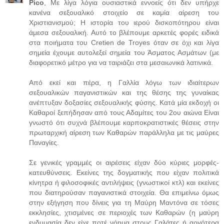
Pico
, Με λίγα λόγια ουσιαστικά εννοείς ότι δεν υπήρχε
κανένα σεξουαλικό στοιχείο σε καμία αίρεση του
Χριστιανισμού; Η ιστορία του ιερού δισκοπότηρου είναι
άμεσα σεξουαλική. Αυτό το βλέπουμε αρκετές φορές ειδικά
στα ποιήματα του Cretien de Troyes όταν σε όχι και λίγα
σημεία έχουμε αυτολεξεί σημεία του Άσματος Ασμάτων (με
διαφορετικό μέτρο για να ταιριάζει στα μεσαιωνικά λατινικά.
Από εκεί και πέρα, η Γαλλία λόγω των ιδιαίτερων
σεξουαλικών παγανιστικών και της θέσης της γυναίκας
ανέπτυξαν δοξασίες σεξουαλικής φύσης. Κατά μία εκδοχή οι
Καθαροί ξεπήδησαν από τους Αδαμίτες του 2ου αιώνα Είναι
γνωστό ότι συχνά βλέπουμε καρποκρατιστικές θέσεις στην
πρωταρχική αίρεση των Καθαρών παράλληλα με τις μαύρες
Παναγίες.
Σε γενικές γραμμές οι αιρέσεις είχαν δύο κύριες μορφές-
κατευθύνσεις. Εκείνες της δογματικής που είχαν πολιτικά
κίνητρα ή φιλοσοφικές αντιλήψεις (γνωστικοί κτλ) και εκείνες
που διατηρούσαν παγανιστικά στοιχεία. Θα επιμείνω όμως
στην εξήγηση που δίνεις για τη Μαύρη Μαντόνα σε τόσες
εκκλησίες, χτισμένες σε περιοχές των Καθαρών (η μαύρη
ενδυμασία δεν είχε ποτέ νόημα στους Γαλάτες ή αργότερα