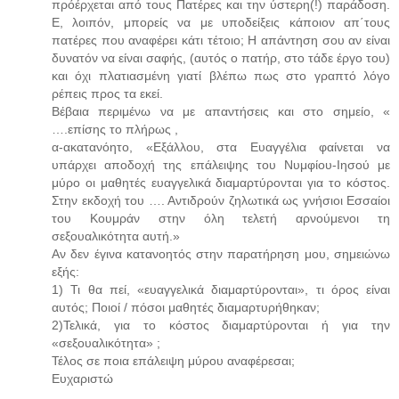
πρόέρχεται από τους Πατέρες και την ύστερη(!) παράδοση.
Ε, λοιπόν, μπορείς να με υποδείξεις κάποιον απ΄τους
πατέρες που αναφέρει κάτι τέτοιο; Η απάντηση σου αν είναι
δυνατόν να είναι σαφής, (αυτός ο πατήρ, στο τάδε έργο του)
και όχι πλατιασμένη γιατί βλέπω πως στο γραπτό λόγο
ρέπεις προς τα εκεί.
Βέβαια περιμένω να με απαντήσεις και στο σημείο, «
….επίσης το πλήρως ,
α-ακατανόητο, «Εξάλλου, στα Ευαγγέλια φαίνεται να
υπάρχει αποδοχή της επάλειψης του Νυμφίου-Ιησού με
μύρο οι μαθητές ευαγγελικά διαμαρτύρονται για το κόστος.
Στην εκδοχή του …. Αντιδρούν ζηλωτικά ως γνήσιοι Εσσαίοι
του Κουμράν στην όλη τελετή αρνούμενοι τη
σεξουαλικότητα αυτή.»
Αν δεν έγινα κατανοητός στην παρατήρηση μου, σημειώνω
εξής:
1) Τι θα πεί, «ευαγγελικά διαμαρτύρονται», τι όρος είναι
αυτός; Ποιοί / πόσοι μαθητές διαμαρτυρήθηκαν;
2)Τελικά, για το κόστος διαμαρτύρονται ή για την
«σεξουαλικότητα» ;
Τέλος σε ποια επάλειψη μύρου αναφέρεσαι;
Ευχαριστώ