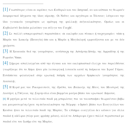
[1]
Γνωστότερες είναι οι αιρέσεις των
Καθαρών
και του
Sangraal
, αν και κάποιοι τις θεωρούν
διαφορετικά δόγματα της ίδιας αίρεσης. Οι Ναΐτες και αργότερα οι Τέκτονες λάτρευαν την
ίδια γυναικεία γονιμότητα ως ομότιμη της φαλλικής σεξουαλικότητας. Ομοίως και οι
Καβαλιστές
Ιουδαίοι μιλούσαν για σύζυγο του Γιαχβέ.
[2]
Σε πολλές αποκρυφιστικές παραστάσεις -σε εκκλησίες και πίνακες ή τοιχογραφίες- τόσο η
Μαρία του Ιωακείμ (Παναγία) όσο και η Μαρία η Μαγδαληνή εμφανίζονται και με τα δύο
χρώματα.
[3]
Η Χαναναία θεά της γονιμότητας, αντίστοιχη της Αστάρτης-Ιστάρ, της Αφροδίτης ή της
Ρωμαίας Venus.
[4]
Σήμερα απαλλαγμένοι από την άγνοια και τον εκκλησιαστικό έλεγχο του παρελθόντος
γνωρίζουμε ότι το Άσμα ήταν μία λειτουργική λιτανεία κατά τη διάρκεια του Ιερού Γάμου.
Εντάσσεται φιλολογικά στην ερωτική ποίηση των αρχαίων θρησκειών γονιμότητας της
Ανατολής.
[5]
Η Κυρά μας του
Ροκαμαντούε
, της
Ορόπα
, του
Βαλκούρ,
της
Μανς
, του
Μονσερά
, της
Λασάρτ
, η
Υπόγεια
, της
Σαρτρ
όλα είναι βαμμένα μαύρα βάσει του ερωτικού Άσματος
.
[6]
Η μητέρα μετά το τελευταίο παιδί μη μπορώντας πια να τεκνοποιήσει θεωρούνταν βάβω
και μαυροντυμένη έχανε τη σεξουαλικότητα της Νύμφης· ο Ιησούς βάσει των Ευαγγελίων του
Κανόνα ήταν το τελευταίο παιδί της Μαρίας. Τα επίσημα ευαγγέλια δεν κάνουν για άλλα
παιδιά ή αδέλφια (πλην μιας φράσης μόνον), αλλά τα Απόκρυφα έχουν πολλά περιστατικά με
παιδιά είτε του Ιωσήφ είτε της Μαρίας.