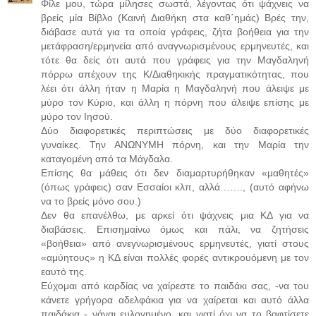
Φίλε μου, τώρα μίλησες σωστά, λέγοντας ότι ψάχνεις να
βρείς μία Βίβλο (Καινή Διαθήκη στα καθ΄ημάς) Βρές την,
διάβασε αυτά για τα οποία γράφεις, ζήτα βοήθεια για την
μετάφραση/ερμηνεία από αναγνωρισμένους ερμηνευτές, και
τότε θα δείς ότι αυτά που γράφεις για την Μαγδαληνή
πόρρω απέχουν της Κ/Διαθηκικής πραγματικότητας, που
λέει ότι άλλη ήταν η Μαρία η Μαγδαληνή που άλειψε με
μύρο τον Κύριο, και άλλη η πόρνη που άλειψε επίσης με
μύρο τον Ιησού.
Δύο διαφορετικές περιπτώσεις με δύο διαφορετικές
γυναίκες. Την ΑΝΩΝΥΜΗ πόρνη, και την Μαρία την
καταγομένη από τα Μάγδαλα.
Επίσης θα μάθεις ότι δεν διαμαρτυρήθηκαν «μαθητές»
(όπως γράφεις) σαν Εσσαίοι κλπ, αλλά……., (αυτό αφήνω
να το βρείς μόνο σου.)
Δεν θα επανέλθω, με αρκεί ότι ψάχνεις μια ΚΔ για να
διαβάσεις. Επισημαίνω όμως και πάλι, να ζητήσεις
«βοήθεια» από ανεγνωρισμένους ερμηνευτές, γιατί στους
«αμύητους» η ΚΔ είναι πολλές φορές αντικρουόμενη με τον
εαυτό της.
Εύχομαι από καρδίας να χαίρεστε το παιδάκι σας, -να του
κάνετε γρήγορα αδελφάκια για να χαίρεται και αυτό άλλα
παιδάκια - νάναι ευλογημένο, και γιατί όχι να το βαφτίσετε