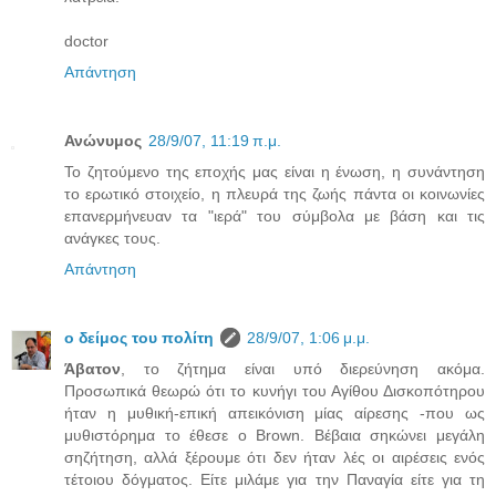
doctor
Απάντηση
Ανώνυμος
28/9/07, 11:19 π.μ.
To ζητούμενο της εποχής μας είναι η ένωση, η συνάντηση
το ερωτικό στοιχείο, η πλευρά της ζωής πάντα οι κοινωνίες
επανερμήνευαν τα "ιερά" του σύμβολα με βάση και τις
ανάγκες τους.
Απάντηση
ο δείμος του πολίτη
28/9/07, 1:06 μ.μ.
Άβατον
, το ζήτημα είναι υπό διερεύνηση ακόμα.
Προσωπικά θεωρώ ότι το κυνήγι του Αγίθου Δισκοπότηρου
ήταν η μυθική-επική απεικόνιση μίας αίρεσης -που ως
μυθιστόρημα το έθεσε ο Brown. Βέβαια σηκώνει μεγάλη
σηζήτηση, αλλά ξέρουμε ότι δεν ήταν λές οι αιρέσεις ενός
τέτοιου δόγματος. Είτε μιλάμε για την Παναγία είτε για τη