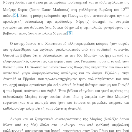
Νύμφη συνδέονται άμεσα με τις αιρέσεις του
Sangraal
και τα τόσα αγάλματα της
ου
Μαύρης Κυράς (
Notre
Dame
=
Madonna
) στη γαλλόφωνη Ευρώπη του 12
[5]
αιώνα
. Έτσι, η μαύρη ενδυμασία της Παναγίας (που αντικατέστησε την πιο
προκλητική σεξουαλική της ιερόδουλης Νύμφης) διατηρεί τα στοιχεία
γονιμότητας του Άσματος (στα δυτικά δόγματα) ή της παλαιάς γονιμότητας της
[6]
βάβως-μητέρας
(στα ανατολικά δόγματα)
.
Ο κατηχούμενος στο Χριστιανισμό ελληνορωμαϊκός κόσμος ήταν σαφώς
πιο φιλελεύθερος και λιγότερο φαλλοκρατικός από την ιουδαϊκή κοινωνία.
Θεωρείται βέβαιο ότι η σεξουαλικότητα των δύο
Μαριών
προέρχεται από τις
ελληνορωμαϊκές κοινότητες και κυρίως από τους Ρωμαίους που πια το σεξ ήταν
θεοποιημένο.
Οι στωικές και νεοπλατωνικές θεωρήσεις επηρέασαν πιο πολύ τον
ανατολικό χώρο διαμορφώνοντας αναλόγως και το δόγμα. Εξάλλου, στην
Ανατολή οι Εβραίοι -που
πρωτοκατηχήθηκαν-
ήταν πολυπληθέστεροι και από
την αρχή ακόμα αρνούνταν μία σεξουαλική θηλυκή θεότητα ισότιμη του Γιαχβέ
ή του Ιησού, απόγονου του Δαβίδ. Έτσι βέβαια εξηγείται και γιατί αιρέσεις της
σεξουαλικής Μαρίας (στην ουσίας είναι ίδια η λατρεία των δύο
Μαριών
)
εμφανίστηκαν στις περιοχές που ήταν πιο έντονες οι ρωμαϊκές επιρροές και
καθόλου στην ελληνιστική και βυζαντινή Ανατολή.
Ακόμα και οι ζωγραφικές αναπαραστάσεις της Μαρίας (διαλέξτε όποια
θέλετε από τις δύο) δίπλα στο
μονόκερο
-που από φαλλική συμβολική
καλλιτεχνική απεικόνιση του Ιησού- παραπέμπει στον Ιερό Γάμο και την Ιερή