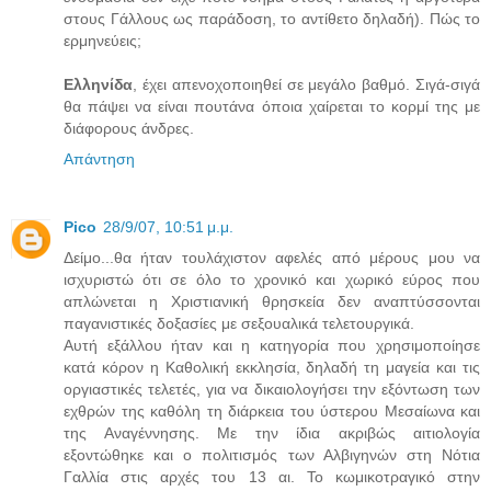
στους Γάλλους ως παράδοση, το αντίθετο δηλαδή). Πώς το
ερμηνεύεις;
Ελληνίδα
, έχει απενοχοποιηθεί σε μεγάλο βαθμό. Σιγά-σιγά
θα πάψει να είναι πουτάνα όποια χαίρεται το κορμί της με
διάφορους άνδρες.
Απάντηση
Pico
28/9/07, 10:51 μ.μ.
Δείμο...θα ήταν τουλάχιστον αφελές από μέρους μου να
ισχυριστώ ότι σε όλο το χρονικό και χωρικό εύρος που
απλώνεται η Χριστιανική θρησκεία δεν αναπτύσσονται
παγανιστικές δοξασίες με σεξουαλικά τελετουργικά.
Αυτή εξάλλου ήταν και η κατηγορία που χρησιμοποίησε
κατά κόρον η Καθολική εκκλησία, δηλαδή τη μαγεία και τις
οργιαστικές τελετές, για να δικαιολογήσει την εξόντωση των
εχθρών της καθόλη τη διάρκεια του ύστερου Μεσαίωνα και
της Αναγέννησης. Με την ίδια ακριβώς αιτιολογία
εξοντώθηκε και ο πολιτισμός των Αλβιγηνών στη Νότια
Γαλλία στις αρχές του 13 αι. Το κωμικοτραγικό στην