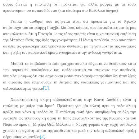
φορές δίνεται η εντύπωση ότι πρόκειται για άλλες μορφές με τα τόσο
προσωνύμια
που τις αποδίδονται (και ιδιαίτερα στο Καθολικό δόγμα).
Γενικά η αίσθηση που αφήνεται είναι ότι πρόκειται για το θηλυκό
αντίστοιχο του πατριάρχη Γιαχβέ. Ωστόσο, κάποιες
προσεκτικότερες
ματιές μας
αποκαλύπτουν ότι η Παναγία με τις τόσες γιορτές είναι η χριστιανική επιβίωση
της Μητέρας Θεάς, της θεάς της γονιμότητας. Η ίδια η παρθενία -που απαντάται
σε όλες τις φαλλοκρατικές θρησκείες- συνδέεται με τη γονιμότητα της γυναίκας
και η ρήξη του παρθενικού υμένα ενσωματώνει την ανδρική γονιμότητα.
Μπορεί τα
επιβιώσαντα
επίσημα χριστιανικά δόγματα να διδάσκουν κατά
των σαρκικών απολαύσεων και φαλλοκρατικά να επαινούν την παρθενία,
γνωρίζουμε όμως ότι στο αρχαίο και μεσαιωνικό ακόμα παρελθόν δεν ήταν λίγες
οι αιρέσεις που
εξυμνούσαν
τη λατρεία της γυναικείας γονιμότητας και της
[1]
σεξουαλικότητας γενικά
.
Χαρακτηριστική σκηνή σεξουαλικότητας στην Καινή Διαθήκη είναι η
επάλειψη με
μοίρο
του Ιησού. Πρόκειται για μία τελετή πριν τη σεξουαλική
πράξη που κάνει η ιερόδουλη. Η επάλειψη αυτή ήταν συνηθισμένη σε όλη την
Ανατολή ως τελετουργική φάση τη Ιερής Σεξουαλικότητας της Νύμφης και του
Νυμφίου
προς τη Μητέρα Θεά. Μάλιστα η Νύμφη φοράει στην αρχή τον λευκό
χιτώνα της αγνότητας και της παρθενίας και μετά την
τελετή-σεξουαλική
πράξη
[2]
φέρει κόκκινο μανδύα
.