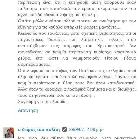
περίπτωση είναι ότι η κατηγορία αυτή αφορούσε έναν
πολιτισμό που καταδίκαζε τον έρωτα, ακόμα και τον πιο
αγνό, επειδή έδενε την ψυχή με την ύλη...
Οπότε μάλλον κάπου αλλού πρέπει να αναζητήσουμε την
εξήγηση για τις καθόλα υπαρκτές μαύρες μαντόνες...
Κλείνω λοιπόν τονίζοντας, μετά σχετικής βεβαιότητας, ότι οι
παγανιστικές δοξασίες και λατρευτικές τελετές που
αναπτύχθηκαν στις παρυφές του Χριστιανισμού δεν
συνετέλεσαν σε καμμία περίπτωση κυρίαρχο χριστιανικό
ρεύμα, έτσι ώστε να νομιμοποιούν τέτοιου είδους
συμπεράσματα...
Όσον αφορά τις απόψεις των Πατέρων της εκκλησίας περί
ύλης και έρωτα είναι ένα πολύ ενδιαφέρον θέμα. Πάντως σε
καμμία περίπτωση η θέση τους δεν ήταν καταδικαστική.
Άλλα ήταν τα κυριάρχα φιλοσοφικά ζητήματα και οι διαμάχες,
τόσο στην Ανατολή όσο και στη Δύση...
Συγνώμη για τη φλυαρία..
Απάντηση
ο δείμος του πολίτη
29/9/07, 2:09 μ.μ.
Μα, pico, δεν τίθεται θέμα φλυαρίας, αλλά ουσιαστικά